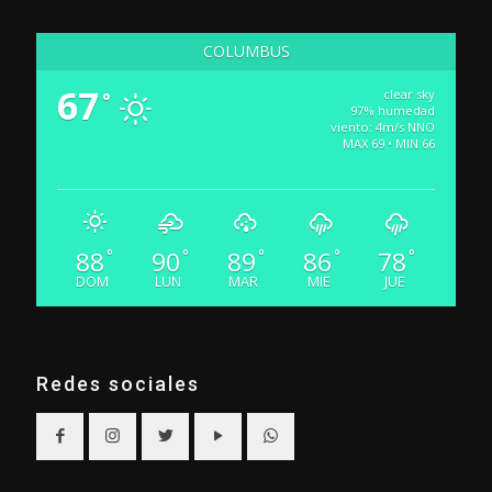
COLUMBUS
67
clear sky
°
97% humedad
viento: 4m/s NNO
MAX 69 • MIN 66
88
90
89
86
78
°
°
°
°
°
DOM
LUN
MAR
MIE
JUE
Redes sociales