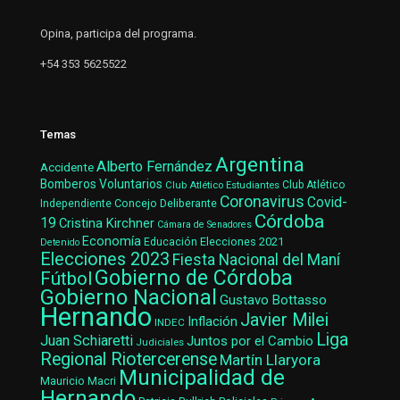
Opina, participa del programa.
+54 353 5625522
Temas
Argentina
Alberto Fernández
Accidente
Bomberos Voluntarios
Club Atlético Estudiantes
Club Atlético
Coronavirus
Covid-
Concejo Deliberante
Independiente
Córdoba
19
Cristina Kirchner
Cámara de Senadores
Economía
Elecciones 2021
Educación
Detenido
Elecciones 2023
Fiesta Nacional del Maní
Gobierno de Córdoba
Fútbol
Gobierno Nacional
Gustavo Bottasso
Hernando
Javier Milei
Inflación
INDEC
Liga
Juan Schiaretti
Juntos por el Cambio
Judiciales
Regional Riotercerense
Martín Llaryora
Municipalidad de
Mauricio Macri
Hernando