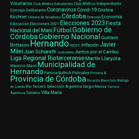
Voluntarios
Club Atlético Estudiantes
Club Atlético Independiente
Coronavirus
Covid-19
Cristina
Concejo Deliberante
Córdoba
Kirchner
Economía
Cámara de Senadores
Detenido
Elecciones 2023
Fiesta
Elecciones 2021
Educación
Gobierno de
Fútbol
Nacional del Maní
Gobierno Nacional
Córdoba
Gustavo
Hernando
Javier
Bottasso
Inflación
INDEC
Milei
Juan Schiaretti
Juntos por el Cambio
Judiciales
Liga Regional Riotercerense
Martín Llaryora
Municipalidad de
Mauricio Macri
Hernando
Patricia Bullrich
Policiales
Primera A
Provincia de Córdoba
Ricardo Bianchini
Rodrigo
Río Tercero
Selección Argentina
Sergio Massa
Torneo
de Loredo
Villa María
Turismo
Apertura