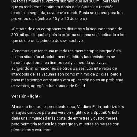
De todas maneras, Vizzotti subrayó que las 300 mil personas
que ya recibieron la primera dosis de la Sputnik V también
tendrán la segunda, cuyo envío desde Rusia se espera para los
próximos días (entre el 15 y el 20 de enero).
«Se trata de dos componentes distintos y la segunda tanda de
300 mil que llegará al país la próxima semana será aplicada a los
que se dieron la primera dosis», sostuvo.
«Tenemos que tener una mirada realmente amplia porque ésta
es una situación absolutamente inédita y las decisiones se
tendrán que tomar en tiempo real y a medida que vayan
surgiendo informaciones de otros países. Los intervalos de
interdosis de las vacunas son como mínimo de 21 días, pero si
pasa más tiempo entre una y otra aplicación no es un problema
relevante», agregó la funcionaria de Salud.
Versión «light»
Al mismo tiempo, el presidente ruso, Vladimir Putin, autorizó los
ensayos clínicos para una versión «light» de la Sputnik V. Ésta
daría una inmunidad más corta, de entre tres y cuatro meses,
pero permitiría reducir los contagios y muertes en países con
picos altos y extremos.