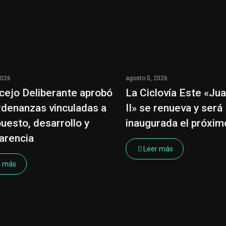
2026
agosto 5, 2026
cejo Deliberante aprobó
La Ciclovía Este «Ju
rdenanzas vinculadas a
II» se renueva y será
uesto, desarrollo y
inaugurada el próxi
arencia
Leer más
r más