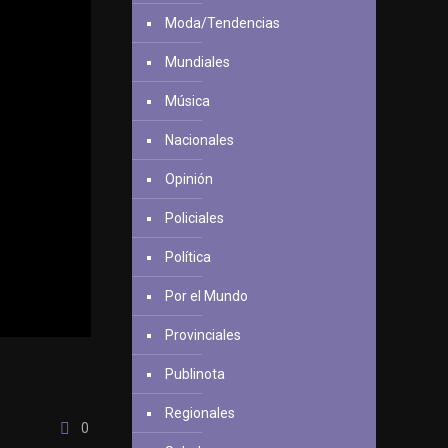
Moda/Tendencias
Mundiales
Música
Nacionales
Opinión
Policiales
Política
Por el Mundo
Provinciales
Publinota
Regionales
0