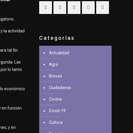
igatorio.
y la actividad
Categorías
ra tal fin.
Actualidad
egunda. Las
Agro
 por lo tanto
Breves
Ciudadanos
 lo económico
Cocina
y en función
Covid-19
Cultura
nes, y en