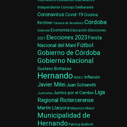
Club Atlético Estudiantes
Club Atlético
Concejo Deliberante
Independiente
Coronavirus
Covid-19
Cristina
Córdoba
Kirchner
Cámara de Senadores
Economía
Elecciones
Educación
Detenido
Elecciones 2023
Fiesta
2021
Fútbol
Nacional del Maní
Gobierno de Córdoba
Gobierno Nacional
Gustavo Bottasso
Hernando
Inflación
INDEC
Javier Milei
Juan Schiaretti
Liga
Juntos por el Cambio
Judiciales
Regional Riotercerense
Martín Llaryora
Mauricio Macri
Municipalidad de
Hernando
Patricia Bullrich