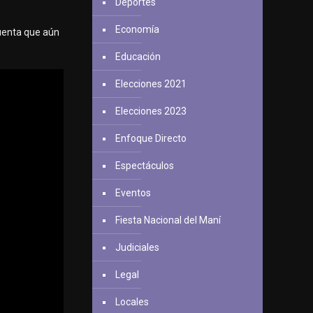
Deportes
Economía
cuenta que aún
Educación
Elecciones 2021
Elecciones 2023
Enfoque Directo
Espectáculos
Eventos
Fiesta Nacional del Maní
Judiciales
Legal
Locales