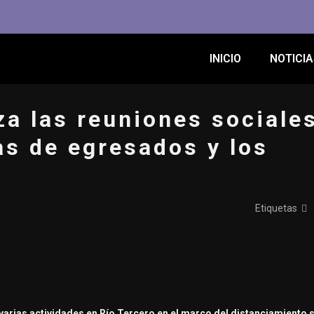
INICIO
NOTICIA
iza las reuniones sociale
tas de egresados y los
Etiquetas
 varias actividades en Río Tercero en el marco del distanciamiento 