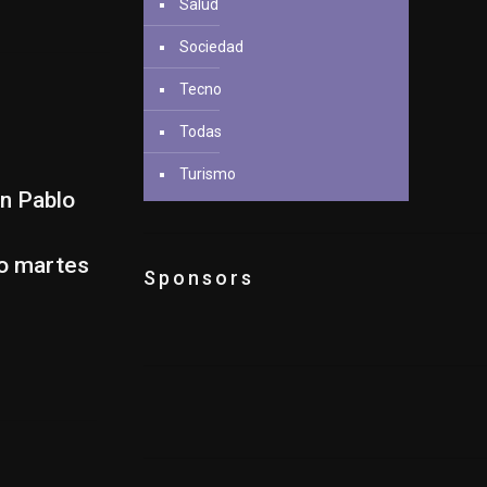
Salud
Sociedad
Tecno
Todas
Turismo
an Pablo
mo martes
Sponsors