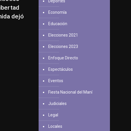
Deportes
Libertad
Economía
nida dejó
Educación
Elecciones 2021
Elecciones 2023
Enfoque Directo
Espectáculos
Eventos
Fiesta Nacional del Maní
Judiciales
Legal
Locales