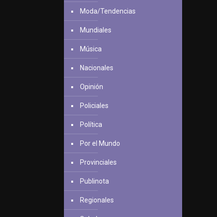
Moda/Tendencias
Mundiales
Música
Nacionales
Opinión
Policiales
Política
Por el Mundo
Provinciales
Publinota
Regionales