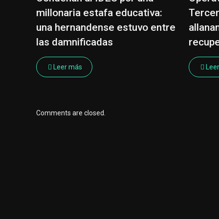
millonaria estafa educativa:
Tercer
una hernandense estuvo entre
allana
las damnificadas
recup
Leer más
Lee
Comments are closed.