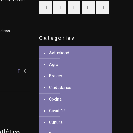
édicos
Categorías
Actualidad
Agro
0
Breves
Ciudadanos
Cocina
Covid-19
Cultura
tlético