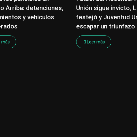
o Arriba: detenciones,
Unión sigue invicto, 
mientos y vehículos
festejó y Juventud U
erados
escapar un triunfazo
r más
Leer más