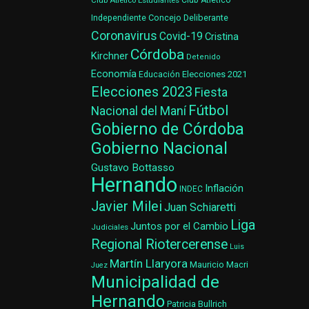
Club Atlético Estudiantes
Club Atlético
Concejo Deliberante
Independiente
Coronavirus
Covid-19
Cristina
Córdoba
Kirchner
Detenido
Economía
Elecciones 2021
Educación
Elecciones 2023
Fiesta
Fútbol
Nacional del Maní
Gobierno de Córdoba
Gobierno Nacional
Gustavo Bottasso
Hernando
Inflación
INDEC
Javier Milei
Juan Schiaretti
Liga
Juntos por el Cambio
Judiciales
Regional Riotercerense
Luis
Martín Llaryora
Mauricio Macri
Juez
Municipalidad de
Hernando
Patricia Bullrich