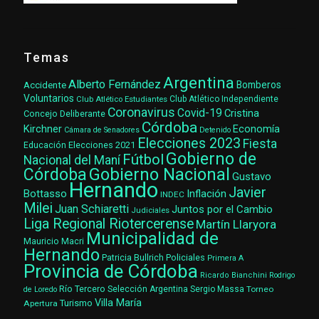
Temas
Argentina
Alberto Fernández
Accidente
Bomberos
Voluntarios
Club Atlético Estudiantes
Club Atlético Independiente
Coronavirus
Covid-19
Cristina
Concejo Deliberante
Córdoba
Kirchner
Economía
Cámara de Senadores
Detenido
Elecciones 2023
Fiesta
Elecciones 2021
Educación
Gobierno de
Fútbol
Nacional del Maní
Gobierno Nacional
Córdoba
Gustavo
Hernando
Javier
Bottasso
Inflación
INDEC
Milei
Juan Schiaretti
Juntos por el Cambio
Judiciales
Liga Regional Riotercerense
Martín Llaryora
Municipalidad de
Mauricio Macri
Hernando
Patricia Bullrich
Policiales
Primera A
Provincia de Córdoba
Ricardo Bianchini
Rodrigo
Río Tercero
Selección Argentina
Sergio Massa
Torneo
de Loredo
Villa María
Turismo
Apertura