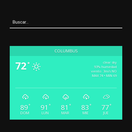
COLUMBUS
72
clear sky
°
93% humedad
viento: 3m/s NO
MAX 74 • MIN 69
89
91
81
83
77
°
°
°
°
°
DOM
LUN
MAR
MIE
JUE