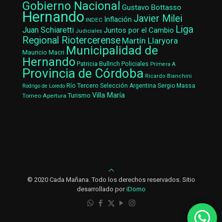
Gobierno Nacional
Gustavo Bottasso
Hernando
Javier Milei
Inflación
INDEC
Liga
Juan Schiaretti
Juntos por el Cambio
Judiciales
Regional Riotercerense
Martín Llaryora
Municipalidad de
Mauricio Macri
Hernando
Patricia Bullrich
Policiales
Primera A
Provincia de Córdoba
Ricardo Bianchini
Río Tercero
Selección Argentina
Sergio Massa
Rodrigo de Loredo
Villa María
Turismo
Torneo Apertura
© 2020 Cada Mañana. Todo los derechos reservados. Sitio
desarrollado por
iDomo