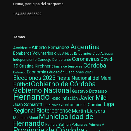
Opina, participa del programa.
+54 353 5625522
Temas
Argentina
Alberto Fernández
Accidente
Bomberos Voluntarios
Club Atlético Estudiantes
Club Atlético
Coronavirus
Covid-
Concejo Deliberante
Independiente
Córdoba
19
Cristina Kirchner
Cámara de Senadores
Economía
Elecciones 2021
Educación
Detenido
Elecciones 2023
Fiesta Nacional del Maní
Gobierno de Córdoba
Fútbol
Gobierno Nacional
Gustavo Bottasso
Hernando
Javier Milei
Inflación
INDEC
Liga
Juan Schiaretti
Juntos por el Cambio
Judiciales
Regional Riotercerense
Martín Llaryora
Municipalidad de
Mauricio Macri
Hernando
Patricia Bullrich
Policiales
Primera A
Provincia de Córdoba