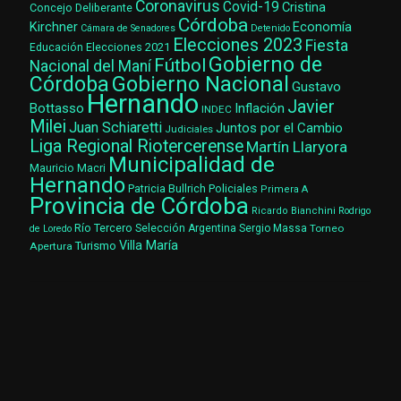
Coronavirus
Covid-19
Cristina
Concejo Deliberante
Córdoba
Kirchner
Economía
Cámara de Senadores
Detenido
Elecciones 2023
Fiesta
Elecciones 2021
Educación
Gobierno de
Fútbol
Nacional del Maní
Gobierno Nacional
Córdoba
Gustavo
Hernando
Javier
Bottasso
Inflación
INDEC
Milei
Juan Schiaretti
Juntos por el Cambio
Judiciales
Liga Regional Riotercerense
Martín Llaryora
Municipalidad de
Mauricio Macri
Hernando
Patricia Bullrich
Policiales
Primera A
Provincia de Córdoba
Ricardo Bianchini
Rodrigo
Río Tercero
Selección Argentina
Sergio Massa
Torneo
de Loredo
Villa María
Turismo
Apertura