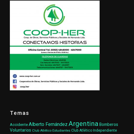
Temas
Argentina
Alberto Fernández
Accidente
Bomberos
Voluntarios
Club Atlético Estudiantes
Club Atlético Independiente