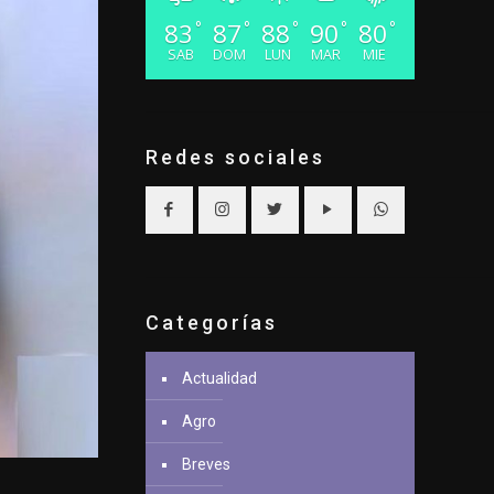
83
87
88
90
80
°
°
°
°
°
SAB
DOM
LUN
MAR
MIE
Redes sociales
Categorías
Actualidad
Agro
Breves