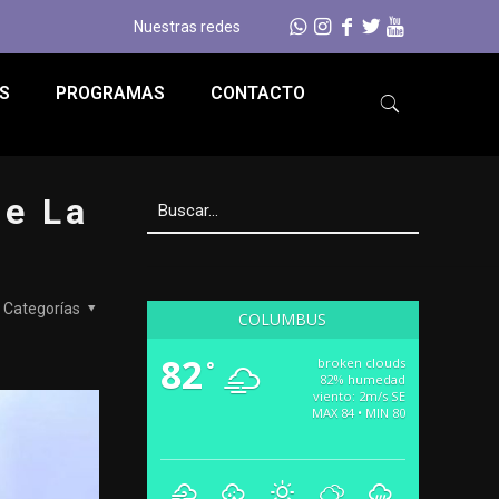
Nuestras redes
S
PROGRAMAS
CONTACTO
de La
Categorías
COLUMBUS
82
broken clouds
°
82% humedad
viento: 2m/s SE
MAX 84 • MIN 80