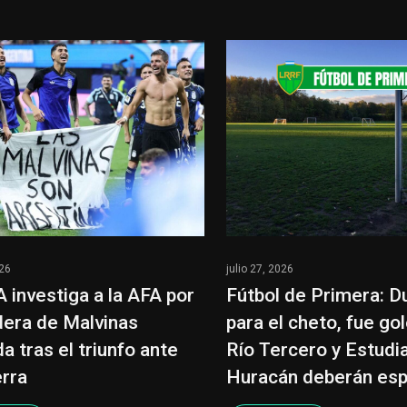
026
julio 27, 2026
A investiga a la AFA por
Fútbol de Primera: D
dera de Malvinas
para el cheto, fue go
a tras el triunfo ante
Río Tercero y Estudi
erra
Huracán deberán esp