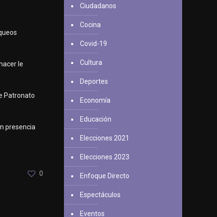
Ciudadanos
Cocina
equeos
Covid-19
Cultura
hacer le
Deportes
re Patronato
Economía
Educación
en presencia
Elecciones 2021
Elecciones 2023
0
Enfoque Directo
Espectáculos
Eventos