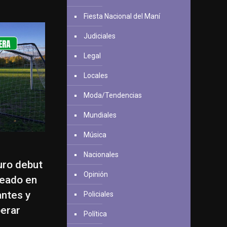
Fiesta Nacional del Maní
Judiciales
Legal
Locales
Moda/Tendencias
Mundiales
Música
Nacionales
uro debut
Opinión
leado en
antes y
Policiales
erar
Política