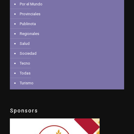
Por el Mundo
Provinciales
Publinota
Regionales
Salud
Sociedad
Tecno
Todas
Turismo
Sponsors