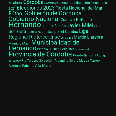
Córdoba
Kirchner
Economía
Elecciones
Educación
Detenido
Elecciones 2023
Fiesta Nacional del Maní
2021
Gobierno de Córdoba
Fútbol
Gobierno Nacional
Gustavo Bottasso
Hernando
Javier Milei
Juan
Inflación
INDEC
Liga
Schiaretti
Juntos por el Cambio
Judiciales
Regional Riotercerense
Martín Llaryora
Luis Juez
Municipalidad de
Mauricio Macri
Hernando
Patricia Bullrich
Policiales
Primera A
Provincia de Córdoba
Ricardo Bianchini
Rodrigo
Río Tercero
Selección Argentina
Sergio Massa
Torneo
de Loredo
Villa María
Turismo
Apertura