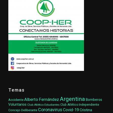
Temas
Argentina
Alberto Fernández
Accidente
Bomberos
Voluntarios
Club Atlético Estudiantes
Club Atlético Independiente
Coronavirus
Covid-19
Cristina
Concejo Deliberante