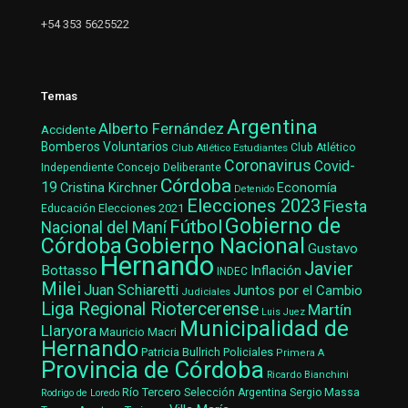
+54 353 5625522
Temas
Argentina
Alberto Fernández
Accidente
Bomberos Voluntarios
Club Atlético Estudiantes
Club Atlético
Coronavirus
Covid-
Concejo Deliberante
Independiente
Córdoba
19
Cristina Kirchner
Economía
Detenido
Elecciones 2023
Fiesta
Elecciones 2021
Educación
Gobierno de
Fútbol
Nacional del Maní
Gobierno Nacional
Córdoba
Gustavo
Hernando
Javier
Bottasso
Inflación
INDEC
Milei
Juan Schiaretti
Juntos por el Cambio
Judiciales
Liga Regional Riotercerense
Martín
Luis Juez
Municipalidad de
Llaryora
Mauricio Macri
Hernando
Patricia Bullrich
Policiales
Primera A
Provincia de Córdoba
Ricardo Bianchini
Río Tercero
Selección Argentina
Sergio Massa
Rodrigo de Loredo