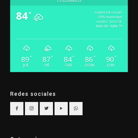
COLUMBUS
84
scattered clouds
°
69% humedad
viento: 1m/s SE
MAX 86 • MIN 79
89
87
84
86
90
°
°
°
°
°
JUE
VIE
SAB
DOM
LUN
Redes sociales