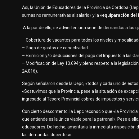
Así, la Unión de Educadores de la Provincia de Córdoba (Ue
sumas no remunerativas al salario» y la
«equiparación del i
A la par de ello, se advierten una serie de demandas a las q
– Cobertura de vacantes para todos los niveles y modalidad
– Pago de gastos de conectividad.
– Eximición y/o deducciones del pago del Impuesto a las Gan
– Modificación de Ley 10.694 y pleno respeto a la legislaci
24.016).
Según señalaron desde la Uepc, «todos y cada uno de estos 
«Sostuvimos que la Provincia, pese a la situación de excep
ingresado al Tesoro Provincial cobros de impuestos y servici
Con cierto descontento, la Uepc reconoció que «la Provincia
que entiende es la única viable para la patronal». Pese a ell
educadores. De hecho, ameritaría la inmediata disposición 
las demandas docentes».