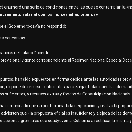
pc) enumeró una serie de condiciones entre las que se contemplan la «n
ncremento salarial con los índices inflacionarios»
.
ue el Gobierno todavía no respondió:
es educativas.
ancias del salario Docente.
ón previsional vigente correspondiente al Régimen Nacional Especial Doc
puntos, han sido expuestos en forma debida ante las autoridades provi
ción, dispone de recursos suficientes para zanjar todas nuestras deman
os suficientes; y recursos extras y fondos de Coparticipación Nacional».
 ha comunicado que da por terminada la negociación y realiza la propues
o, advierten que «la propuesta oficial es insuficiente y alejada de las de
de acciones gremiales que coadyuven al Gobierno a rectificar la misma y