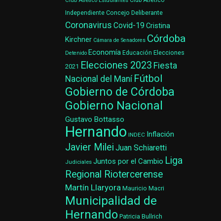
Club Atlético Estudiantes
Club Atlético
Concejo Deliberante
Independiente
Coronavirus
Covid-19
Cristina
Córdoba
Kirchner
Cámara de Senadores
Economía
Elecciones
Educación
Detenido
Elecciones 2023
Fiesta
2021
Fútbol
Nacional del Maní
Gobierno de Córdoba
Gobierno Nacional
Gustavo Bottasso
Hernando
Inflación
INDEC
Javier Milei
Juan Schiaretti
Liga
Juntos por el Cambio
Judiciales
Regional Riotercerense
Martín Llaryora
Mauricio Macri
Municipalidad de
Hernando
Patricia Bullrich