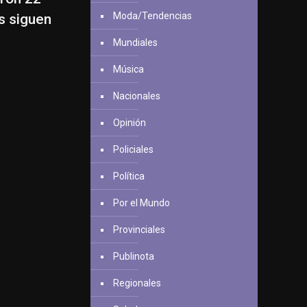
Moda/Tendencias
s siguen
Mundiales
Música
Nacionales
Opinión
Policiales
Política
Por el Mundo
Provinciales
Publinota
Regionales