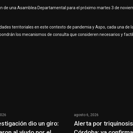
ización de una Asamblea Departamental para el próximo martes 3 de novie
dades territoriales en este contexto de pandemia y Aspo, cada una de l
ondrán los mecanismos de consulta que consideren necesarios y facti
2026
agosto 6, 2026
estigación dio un giro:
Alerta por triquinosi
eron al viudo por el
Córdoba: ya confirm