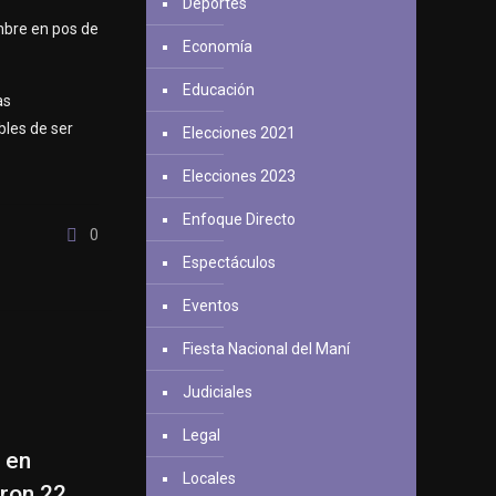
Deportes
mbre en pos de
Economía
Educación
as
bles de ser
Elecciones 2021
Elecciones 2023
Enfoque Directo
0
Espectáculos
Eventos
Fiesta Nacional del Maní
Judiciales
Legal
s en
Locales
aron 22