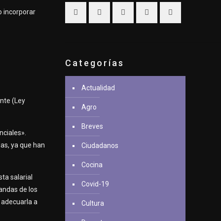
o incorporar
Categorías
Actualidad
ente (Ley
Agro
Breves
nciales».
das, ya que han
Ciudadanos
Cocina
ta salarial
Covid-19
mandas de los
 adecuarla a
Cultura