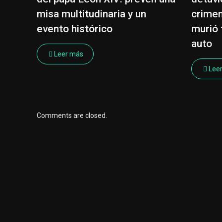
misa multitudinaria y un
crimen
evento histórico
murió 
auto
Leer más
Lee
Comments are closed.