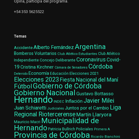
Opina, participa del programa.
+54 353 5625522
Temas
Argentina
Alberto Fernández
Accidente
Bomberos Voluntarios
Club Atlético Estudiantes
Club Atlético
Coronavirus
Covid-
Concejo Deliberante
Independiente
Córdoba
19
Cristina Kirchner
Cámara de Senadores
Economía
Elecciones 2021
Educación
Detenido
Elecciones 2023
Fiesta Nacional del Maní
Gobierno de Córdoba
Fútbol
Gobierno Nacional
Gustavo Bottasso
Hernando
Javier Milei
Inflación
INDEC
Liga
Juan Schiaretti
Juntos por el Cambio
Judiciales
Regional Riotercerense
Martín Llaryora
Municipalidad de
Mauricio Macri
Hernando
Patricia Bullrich
Policiales
Primera A
Provincia de Córdoba
Ricardo Bianchini