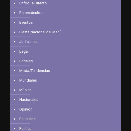
Enfoque Directo
Espectáculos
Eventos
Fiesta Nacional del Maní
Judiciales
Legal
Locales
Moda/Tendencias
Mundiales
Música
Nacionales
Opinión
Policiales
Política