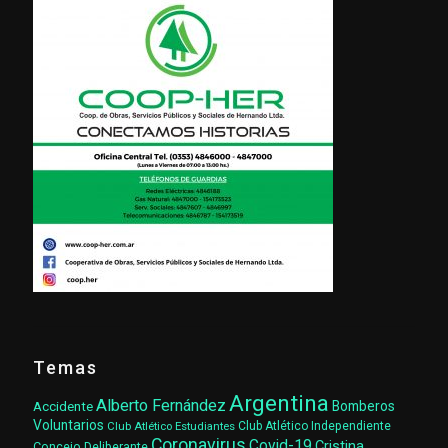
Temas
Argentina
Alberto Fernández
Accidente
Bomberos
Voluntarios
Club Atlético Estudiantes
Club Atlético Independiente
Coronavirus
Covid-19
Cristina
Concejo Deliberante