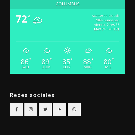
COLUMBUS
72
scattered clouds
°
90% humedad
viento: 2m/s SE
MAX 74 • MIN 71
86
89
85
88
80
°
°
°
°
°
SAB
DOM
LUN
MAR
MIE
Redes sociales