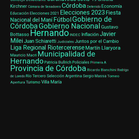
Córdoba
Kirchner
Economía
Cámara de Senadores
Detenido
Elecciones 2023
Fiesta
Elecciones 2021
Educación
Gobierno de
Fútbol
Nacional del Maní
Gobierno Nacional
Córdoba
Gustavo
Hernando
Javier
Bottasso
Inflación
INDEC
Milei
Juan Schiaretti
Juntos por el Cambio
Judiciales
Liga Regional Riotercerense
Martín Llaryora
Municipalidad de
Mauricio Macri
Hernando
Patricia Bullrich
Policiales
Primera A
Provincia de Córdoba
Ricardo Bianchini
Rodrigo
Río Tercero
Selección Argentina
Sergio Massa
Torneo
de Loredo
Villa María
Turismo
Apertura