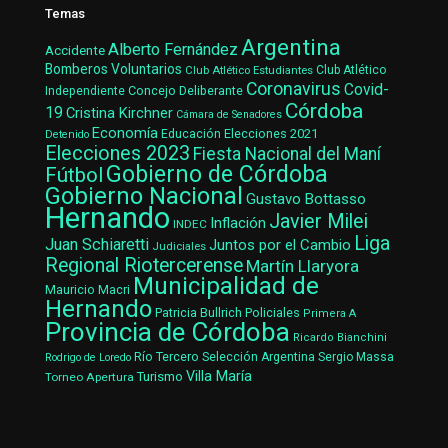
Temas
Argentina
Alberto Fernández
Accidente
Bomberos Voluntarios
Club Atlético Estudiantes
Club Atlético
Coronavirus
Covid-
Concejo Deliberante
Independiente
Córdoba
19
Cristina Kirchner
Cámara de Senadores
Economía
Elecciones 2021
Educación
Detenido
Elecciones 2023
Fiesta Nacional del Maní
Gobierno de Córdoba
Fútbol
Gobierno Nacional
Gustavo Bottasso
Hernando
Javier Milei
Inflación
INDEC
Liga
Juan Schiaretti
Juntos por el Cambio
Judiciales
Regional Riotercerense
Martín Llaryora
Municipalidad de
Mauricio Macri
Hernando
Patricia Bullrich
Policiales
Primera A
Provincia de Córdoba
Ricardo Bianchini
Río Tercero
Selección Argentina
Sergio Massa
Rodrigo de Loredo
Villa María
Turismo
Torneo Apertura