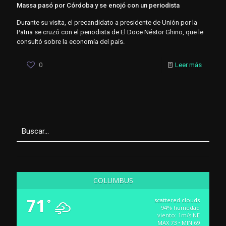
Massa pasó por Córdoba y se enojó con un periodista
Durante su visita, el precandidato a presidente de Unión por la
Patria se cruzó con el periodista de El Doce Néstor Ghino, que le
consultó sobre la economía del país.
0
Leer más
COLUMBUS
71
scattered clouds
°
94% humedad
viento: 1m/s NE
MAX 73 • MIN 69