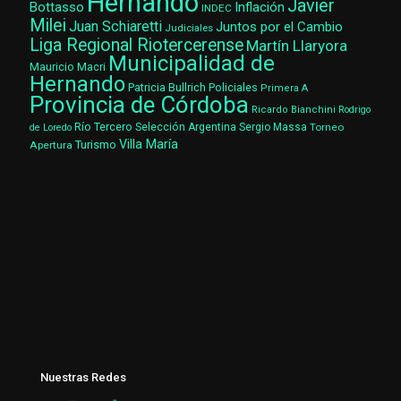
Hernando
Javier
Bottasso
Inflación
INDEC
Milei
Juan Schiaretti
Juntos por el Cambio
Judiciales
Liga Regional Riotercerense
Martín Llaryora
Municipalidad de
Mauricio Macri
Hernando
Patricia Bullrich
Policiales
Primera A
Provincia de Córdoba
Ricardo Bianchini
Rodrigo
Río Tercero
Selección Argentina
Sergio Massa
Torneo
de Loredo
Villa María
Turismo
Apertura
Nuestras Redes