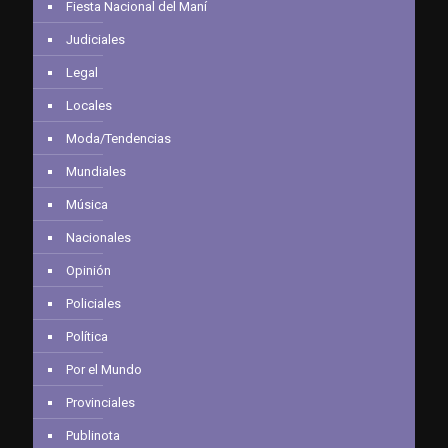
Fiesta Nacional del Maní
Judiciales
Legal
Locales
Moda/Tendencias
Mundiales
Música
Nacionales
Opinión
Policiales
Política
Por el Mundo
Provinciales
Publinota