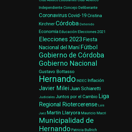
Club Atlético Estudiantes
Club Atlético
Concejo Deliberante
Independiente
Coronavirus
Covid-19
Cristina
Córdoba
Kirchner
Detenido
Economía
Elecciones 2021
Educación
Elecciones 2023
Fiesta
Fútbol
Nacional del Maní
Gobierno de Córdoba
Gobierno Nacional
Gustavo Bottasso
Hernando
Inflación
INDEC
Javier Milei
Juan Schiaretti
Liga
Juntos por el Cambio
Judiciales
Regional Riotercerense
Luis
Martín Llaryora
Mauricio Macri
Juez
Municipalidad de
Hernando
Patricia Bullrich