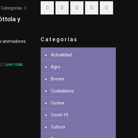
Categorías
ttola y
Categorías
los animadores
Actualidad
Leer más
Agro
Breves
Ciudadanos
Cocina
Covid-19
Cultura