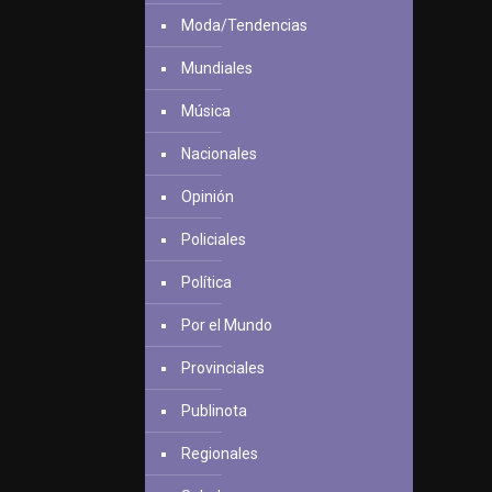
Moda/Tendencias
Mundiales
Música
Nacionales
Opinión
Policiales
Política
Por el Mundo
Provinciales
Publinota
Regionales