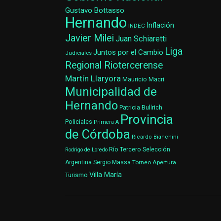
Gustavo Bottasso
Hernando
Inflación
INDEC
Javier Milei
Juan Schiaretti
Liga
Juntos por el Cambio
Judiciales
Regional Riotercerense
Martín Llaryora
Mauricio Macri
Municipalidad de
Hernando
Patricia Bullrich
Provincia
Policiales
Primera A
de Córdoba
Ricardo Bianchini
Río Tercero
Selección
Rodrigo de Loredo
Argentina
Sergio Massa
Torneo Apertura
Villa María
Turismo