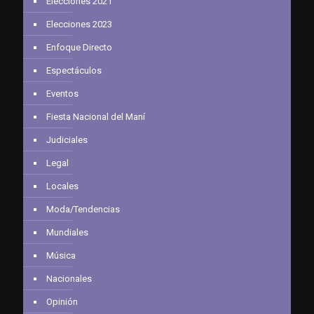
Elecciones 2021
Elecciones 2023
Enfoque Directo
Espectáculos
Eventos
Fiesta Nacional del Maní
Judiciales
Legal
Locales
Moda/Tendencias
Mundiales
Música
Nacionales
Opinión