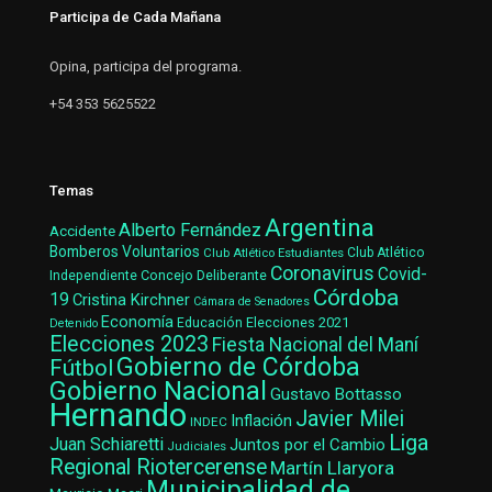
Participa de Cada Mañana
Opina, participa del programa.
+54 353 5625522
Temas
Argentina
Alberto Fernández
Accidente
Bomberos Voluntarios
Club Atlético Estudiantes
Club Atlético
Coronavirus
Covid-
Concejo Deliberante
Independiente
Córdoba
19
Cristina Kirchner
Cámara de Senadores
Economía
Elecciones 2021
Educación
Detenido
Elecciones 2023
Fiesta Nacional del Maní
Gobierno de Córdoba
Fútbol
Gobierno Nacional
Gustavo Bottasso
Hernando
Javier Milei
Inflación
INDEC
Liga
Juan Schiaretti
Juntos por el Cambio
Judiciales
Regional Riotercerense
Martín Llaryora
Municipalidad de