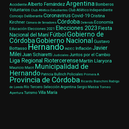
Argentina
Alberto Fernández
Accidente
Bomberos
Voluntarios
Club Atlético Estudiantes
Club Atlético Independiente
Coronavirus
Covid-19
Cristina
Concejo Deliberante
Córdoba
Kirchner
Economía
Cámara de Senadores
Detenido
Elecciones 2023
Fiesta
Elecciones 2021
Educación
Gobierno de
Fútbol
Nacional del Maní
Gobierno Nacional
Córdoba
Gustavo
Hernando
Javier
Bottasso
Inflación
INDEC
Milei
Juan Schiaretti
Juntos por el Cambio
Judiciales
Liga Regional Riotercerense
Martín Llaryora
Municipalidad de
Mauricio Macri
Hernando
Patricia Bullrich
Policiales
Primera A
Provincia de Córdoba
Ricardo Bianchini
Rodrigo
Río Tercero
Selección Argentina
Sergio Massa
Torneo
de Loredo
Villa María
Turismo
Apertura