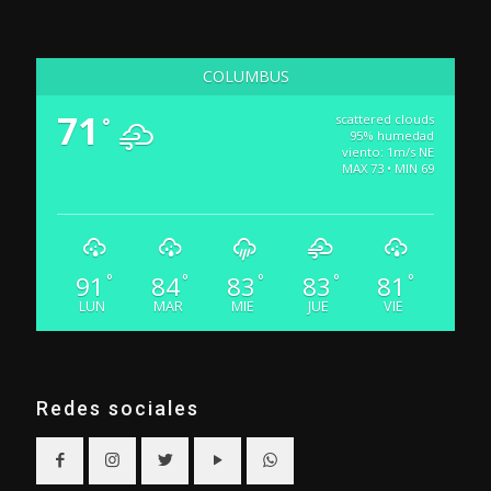
COLUMBUS
71
scattered clouds
°
95% humedad
viento: 1m/s NE
MAX 73 • MIN 69
91
84
83
83
81
°
°
°
°
°
LUN
MAR
MIE
JUE
VIE
Redes sociales