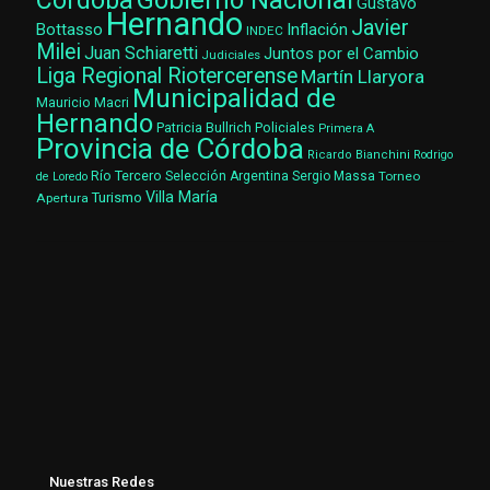
Gobierno Nacional
Córdoba
Gustavo
Hernando
Javier
Bottasso
Inflación
INDEC
Milei
Juan Schiaretti
Juntos por el Cambio
Judiciales
Liga Regional Riotercerense
Martín Llaryora
Municipalidad de
Mauricio Macri
Hernando
Patricia Bullrich
Policiales
Primera A
Provincia de Córdoba
Ricardo Bianchini
Rodrigo
Río Tercero
Selección Argentina
Sergio Massa
Torneo
de Loredo
Villa María
Turismo
Apertura
Nuestras Redes