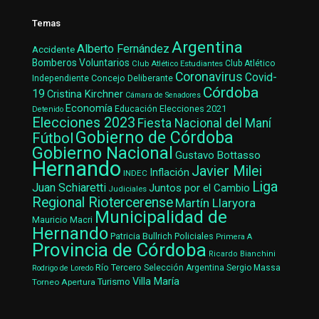
Temas
Argentina
Alberto Fernández
Accidente
Bomberos Voluntarios
Club Atlético Estudiantes
Club Atlético
Coronavirus
Covid-
Concejo Deliberante
Independiente
Córdoba
19
Cristina Kirchner
Cámara de Senadores
Economía
Elecciones 2021
Educación
Detenido
Elecciones 2023
Fiesta Nacional del Maní
Gobierno de Córdoba
Fútbol
Gobierno Nacional
Gustavo Bottasso
Hernando
Javier Milei
Inflación
INDEC
Liga
Juan Schiaretti
Juntos por el Cambio
Judiciales
Regional Riotercerense
Martín Llaryora
Municipalidad de
Mauricio Macri
Hernando
Patricia Bullrich
Policiales
Primera A
Provincia de Córdoba
Ricardo Bianchini
Río Tercero
Selección Argentina
Sergio Massa
Rodrigo de Loredo
Villa María
Turismo
Torneo Apertura