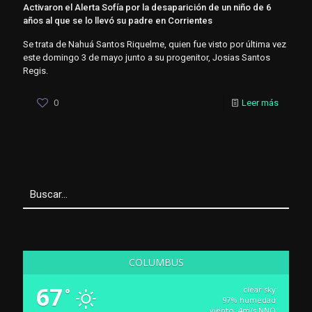
Activaron el Alerta Sofía por la desaparición de un niño de 6
años al que se lo llevó su padre en Corrientes
Se trata de Nahuá Santos Riquelme, quien fue visto por última vez
este domingo 3 de mayo junto a su progenitor, Josias Santos
Regis.
0
Leer más
COLUMBUS
67
clear sky
°
97% humedad
viento: 4m/s NNO