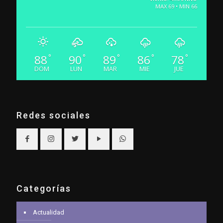
MAX 69 • MIN 66
88
90
89
86
78
°
°
°
°
°
DOM
LUN
MAR
MIE
JUE
Redes sociales
Categorías
Actualidad