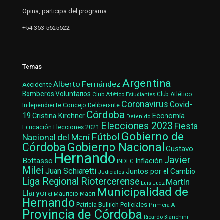
Opina, participa del programa.
+54 353 5625522
Temas
Argentina
Alberto Fernández
Accidente
Bomberos Voluntarios
Club Atlético Estudiantes
Club Atlético
Coronavirus
Covid-
Concejo Deliberante
Independiente
Córdoba
19
Cristina Kirchner
Economía
Detenido
Elecciones 2023
Fiesta
Elecciones 2021
Educación
Gobierno de
Fútbol
Nacional del Maní
Gobierno Nacional
Córdoba
Gustavo
Hernando
Javier
Bottasso
Inflación
INDEC
Milei
Juan Schiaretti
Juntos por el Cambio
Judiciales
Liga Regional Riotercerense
Martín
Luis Juez
Municipalidad de
Llaryora
Mauricio Macri
Hernando
Patricia Bullrich
Policiales
Primera A
Provincia de Córdoba
Ricardo Bianchini