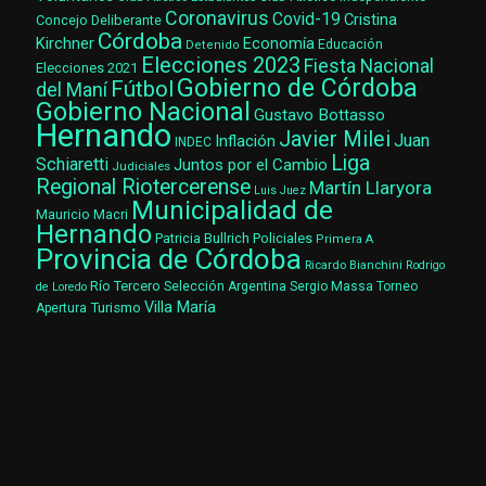
Coronavirus
Covid-19
Cristina
Concejo Deliberante
Córdoba
Kirchner
Economía
Educación
Detenido
Elecciones 2023
Fiesta Nacional
Elecciones 2021
Gobierno de Córdoba
Fútbol
del Maní
Gobierno Nacional
Gustavo Bottasso
Hernando
Javier Milei
Juan
Inflación
INDEC
Liga
Schiaretti
Juntos por el Cambio
Judiciales
Regional Riotercerense
Martín Llaryora
Luis Juez
Municipalidad de
Mauricio Macri
Hernando
Patricia Bullrich
Policiales
Primera A
Provincia de Córdoba
Ricardo Bianchini
Rodrigo
Río Tercero
Selección Argentina
Sergio Massa
Torneo
de Loredo
Villa María
Turismo
Apertura