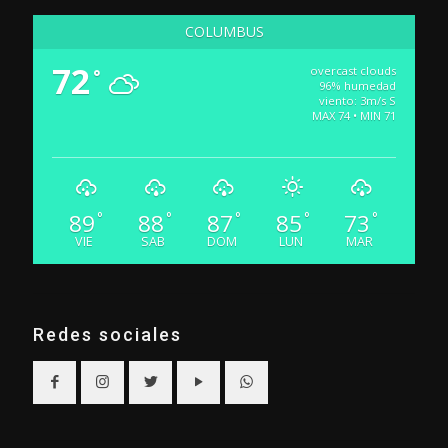
COLUMBUS
72
overcast clouds
°
96% humedad
viento: 3m/s S
MAX 74 • MIN 71
89
88
87
85
73
°
°
°
°
°
VIE
SAB
DOM
LUN
MAR
Redes sociales