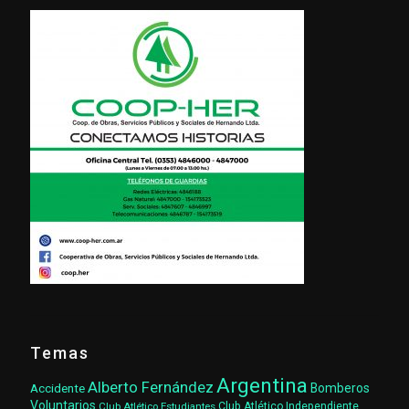
Temas
Argentina
Alberto Fernández
Accidente
Bomberos
Voluntarios
Club Atlético Estudiantes
Club Atlético Independiente