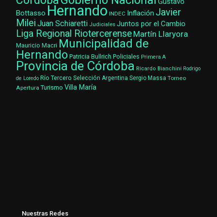
Gobierno Nacional
Córdoba
Gustavo
Hernando
Javier
Bottasso
Inflación
INDEC
Milei
Juan Schiaretti
Juntos por el Cambio
Judiciales
Liga Regional Riotercerense
Martín Llaryora
Municipalidad de
Mauricio Macri
Hernando
Patricia Bullrich
Policiales
Primera A
Provincia de Córdoba
Ricardo Bianchini
Rodrigo
Río Tercero
Selección Argentina
Sergio Massa
Torneo
de Loredo
Villa María
Turismo
Apertura
Nuestras Redes