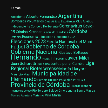
Temas
Argentina
Alberto Fernández
Accidente
Bomberos Voluntarios
Club Atlético Estudiantes
Club Atlético
Coronavirus
Covid-
Concejo Deliberante
Independiente
Córdoba
19
Cristina Kirchner
Cámara de Senadores
Economía
Elecciones 2021
Educación
Detenido
Elecciones 2023
Fiesta Nacional del Maní
Gobierno de Córdoba
Fútbol
Gobierno Nacional
Gustavo Bottasso
Hernando
Javier Milei
Inflación
INDEC
Liga
Juan Schiaretti
Juntos por el Cambio
Judiciales
Regional Riotercerense
Martín Llaryora
Municipalidad de
Mauricio Macri
Hernando
Patricia Bullrich
Policiales
Primera A
Provincia de Córdoba
Ricardo Bianchini
Río Tercero
Selección Argentina
Sergio Massa
Rodrigo de Loredo
Villa María
Turismo
Torneo Apertura