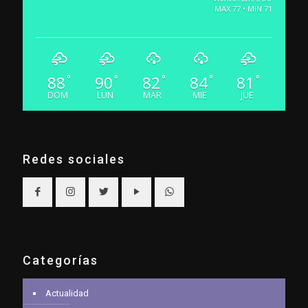
MAX 77 • MIN 71
88
90
82
84
81
°
°
°
°
°
DOM
LUN
MAR
MIE
JUE
Redes sociales
Categorías
Actualidad