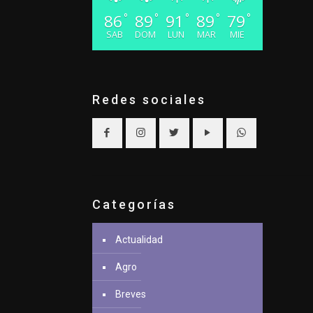
86
89
91
89
79
°
°
°
°
°
SAB
DOM
LUN
MAR
MIE
Redes sociales
Categorías
Actualidad
Agro
Breves