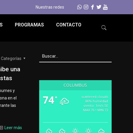
Nuestras redes
S
PROGRAMAS
CONTACTO
Categorías
hibe una
istas
COLUMBUS
álbumes y
74
scattered clouds
°
ona en el
86% humedad
rante las
viento: 1m/s SE
MAX 76 • MIN 72
Leer más