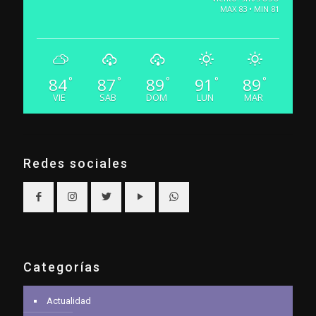
MAX 83 • MIN 81
84
87
89
91
89
°
°
°
°
°
VIE
SAB
DOM
LUN
MAR
Redes sociales
Categorías
Actualidad