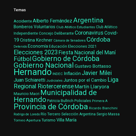
Temas
Argentina
Alberto Fernández
Accidente
Bomberos Voluntarios
Club Atlético Estudiantes
Club Atlético
Coronavirus
Covid-
Concejo Deliberante
Independiente
Córdoba
19
Cristina Kirchner
Cámara de Senadores
Economía
Elecciones 2021
Educación
Detenido
Elecciones 2023
Fiesta Nacional del Maní
Gobierno de Córdoba
Fútbol
Gobierno Nacional
Gustavo Bottasso
Hernando
Javier Milei
Inflación
INDEC
Liga
Juan Schiaretti
Juntos por el Cambio
Judiciales
Regional Riotercerense
Martín Llaryora
Municipalidad de
Mauricio Macri
Hernando
Patricia Bullrich
Policiales
Primera A
Provincia de Córdoba
Ricardo Bianchini
Río Tercero
Selección Argentina
Sergio Massa
Rodrigo de Loredo
Villa María
Turismo
Torneo Apertura