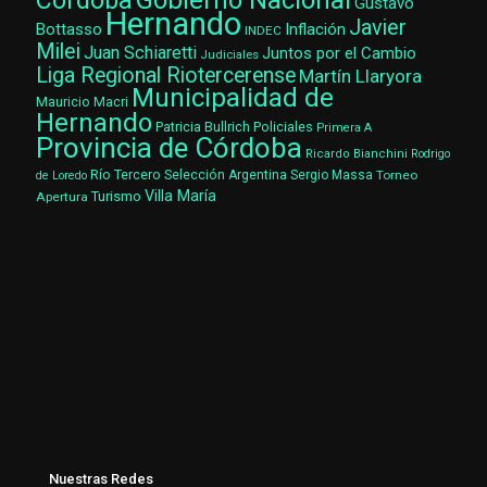
Gobierno Nacional
Córdoba
Gustavo
Hernando
Javier
Bottasso
Inflación
INDEC
Milei
Juan Schiaretti
Juntos por el Cambio
Judiciales
Liga Regional Riotercerense
Martín Llaryora
Municipalidad de
Mauricio Macri
Hernando
Patricia Bullrich
Policiales
Primera A
Provincia de Córdoba
Ricardo Bianchini
Rodrigo
Río Tercero
Selección Argentina
Sergio Massa
Torneo
de Loredo
Villa María
Turismo
Apertura
Nuestras Redes