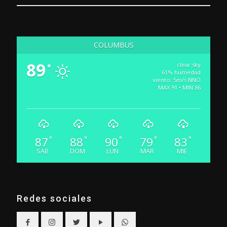
COLUMBUS
89
clear sky
°
61% humedad
viento: 5m/s NNO
MAX 91 • MIN 86
87
88
90
79
83
°
°
°
°
°
SAB
DOM
LUN
MAR
MIE
Redes sociales