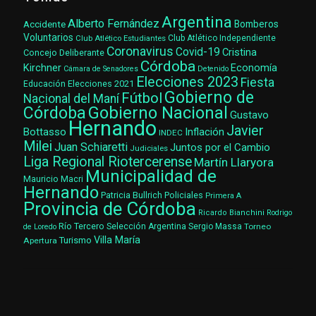
Argentina
Alberto Fernández
Accidente
Bomberos
Voluntarios
Club Atlético Estudiantes
Club Atlético Independiente
Coronavirus
Covid-19
Cristina
Concejo Deliberante
Córdoba
Kirchner
Economía
Cámara de Senadores
Detenido
Elecciones 2023
Fiesta
Elecciones 2021
Educación
Gobierno de
Fútbol
Nacional del Maní
Gobierno Nacional
Córdoba
Gustavo
Hernando
Javier
Bottasso
Inflación
INDEC
Milei
Juan Schiaretti
Juntos por el Cambio
Judiciales
Liga Regional Riotercerense
Martín Llaryora
Municipalidad de
Mauricio Macri
Hernando
Patricia Bullrich
Policiales
Primera A
Provincia de Córdoba
Ricardo Bianchini
Rodrigo
Río Tercero
Selección Argentina
Sergio Massa
Torneo
de Loredo
Villa María
Turismo
Apertura