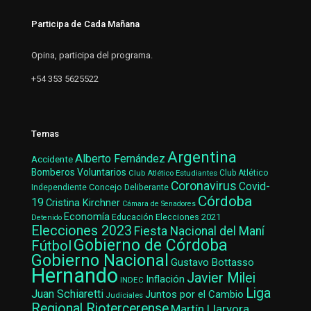
Participa de Cada Mañana
Opina, participa del programa.
+54 353 5625522
Temas
Argentina
Alberto Fernández
Accidente
Bomberos Voluntarios
Club Atlético Estudiantes
Club Atlético
Coronavirus
Covid-
Concejo Deliberante
Independiente
Córdoba
19
Cristina Kirchner
Cámara de Senadores
Economía
Elecciones 2021
Educación
Detenido
Elecciones 2023
Fiesta Nacional del Maní
Gobierno de Córdoba
Fútbol
Gobierno Nacional
Gustavo Bottasso
Hernando
Javier Milei
Inflación
INDEC
Liga
Juan Schiaretti
Juntos por el Cambio
Judiciales
Regional Riotercerense
Martín Llaryora