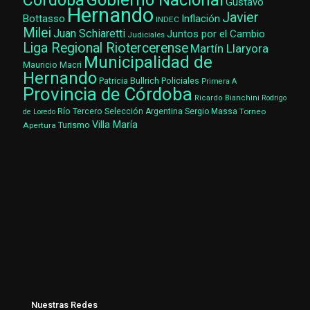
Gobierno Nacional
Córdoba
Gustavo
Hernando
Javier
Bottasso
Inflación
INDEC
Milei
Juan Schiaretti
Juntos por el Cambio
Judiciales
Liga Regional Riotercerense
Martín Llaryora
Municipalidad de
Mauricio Macri
Hernando
Patricia Bullrich
Policiales
Primera A
Provincia de Córdoba
Ricardo Bianchini
Rodrigo
Río Tercero
Selección Argentina
Sergio Massa
Torneo
de Loredo
Villa María
Turismo
Apertura
Nuestras Redes