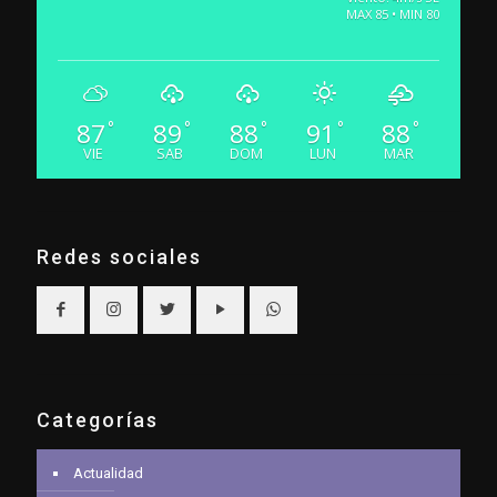
MAX 85 • MIN 80
87
89
88
91
88
°
°
°
°
°
VIE
SAB
DOM
LUN
MAR
Redes sociales
Categorías
Actualidad