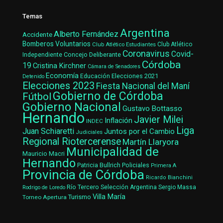
Temas
Argentina
Alberto Fernández
Accidente
Bomberos Voluntarios
Club Atlético Estudiantes
Club Atlético
Coronavirus
Covid-
Concejo Deliberante
Independiente
Córdoba
19
Cristina Kirchner
Cámara de Senadores
Economía
Elecciones 2021
Educación
Detenido
Elecciones 2023
Fiesta Nacional del Maní
Gobierno de Córdoba
Fútbol
Gobierno Nacional
Gustavo Bottasso
Hernando
Javier Milei
Inflación
INDEC
Liga
Juan Schiaretti
Juntos por el Cambio
Judiciales
Regional Riotercerense
Martín Llaryora
Municipalidad de
Mauricio Macri
Hernando
Patricia Bullrich
Policiales
Primera A
Provincia de Córdoba
Ricardo Bianchini
Río Tercero
Selección Argentina
Sergio Massa
Rodrigo de Loredo
Villa María
Turismo
Torneo Apertura