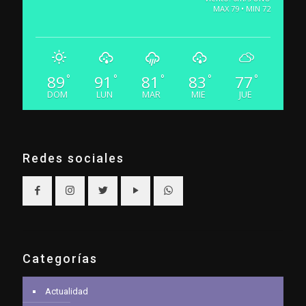
MAX 79 • MIN 72
89
91
81
83
77
°
°
°
°
°
DOM
LUN
MAR
MIE
JUE
Redes sociales
Categorías
Actualidad