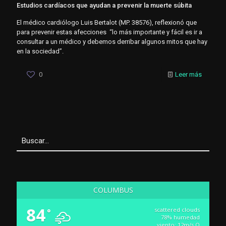
Estudios cardíacos que ayudan a prevenir la muerte súbita
El médico cardiólogo Luis Bertalot (MP. 38576), reflexionó que
para prevenir estas afecciones “lo más importante y fácil es ir a
consultar a un médico y debemos derribar algunos mitos que hay
en la sociedad”.
0
Leer más
COLUMBUS
84
scattered clouds
°
78% humedad
viento: 12m/s O