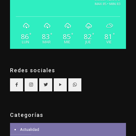
MAX 85 • MIN 83
86
83
85
82
81
°
°
°
°
°
LUN
MAR
MIE
JUE
VIE
Redes sociales
Categorías
Actualidad