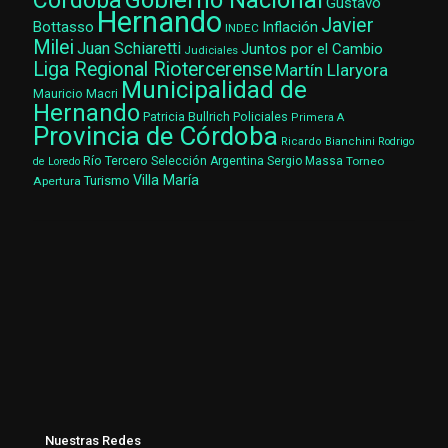
Gobierno Nacional
Córdoba
Gustavo
Hernando
Javier
Bottasso
Inflación
INDEC
Milei
Juan Schiaretti
Juntos por el Cambio
Judiciales
Liga Regional Riotercerense
Martín Llaryora
Municipalidad de
Mauricio Macri
Hernando
Patricia Bullrich
Policiales
Primera A
Provincia de Córdoba
Ricardo Bianchini
Rodrigo
Río Tercero
Selección Argentina
Sergio Massa
Torneo
de Loredo
Villa María
Turismo
Apertura
Nuestras Redes