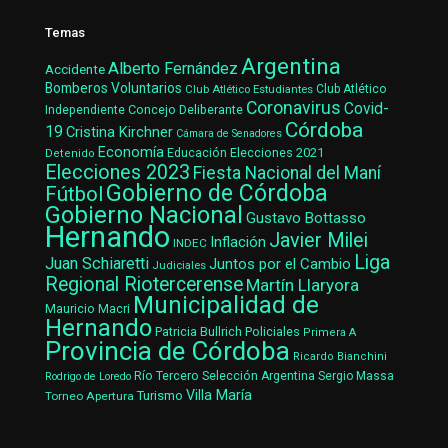
Temas
Argentina
Alberto Fernández
Accidente
Bomberos Voluntarios
Club Atlético Estudiantes
Club Atlético
Coronavirus
Covid-
Concejo Deliberante
Independiente
Córdoba
19
Cristina Kirchner
Cámara de Senadores
Economía
Elecciones 2021
Educación
Detenido
Elecciones 2023
Fiesta Nacional del Maní
Gobierno de Córdoba
Fútbol
Gobierno Nacional
Gustavo Bottasso
Hernando
Javier Milei
Inflación
INDEC
Liga
Juan Schiaretti
Juntos por el Cambio
Judiciales
Regional Riotercerense
Martín Llaryora
Municipalidad de
Mauricio Macri
Hernando
Patricia Bullrich
Policiales
Primera A
Provincia de Córdoba
Ricardo Bianchini
Río Tercero
Selección Argentina
Sergio Massa
Rodrigo de Loredo
Villa María
Turismo
Torneo Apertura