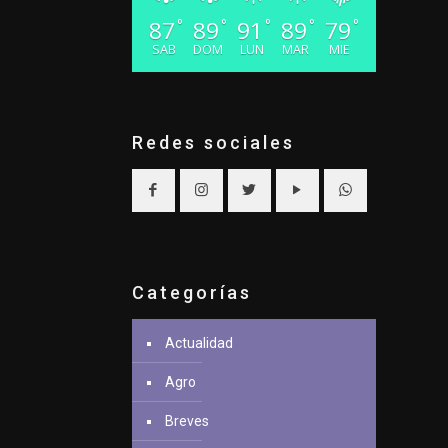
87
89
91
89
79
°
°
°
°
°
SAB
DOM
LUN
MAR
MIE
Redes sociales
Categorías
Actualidad
Agro
Breves