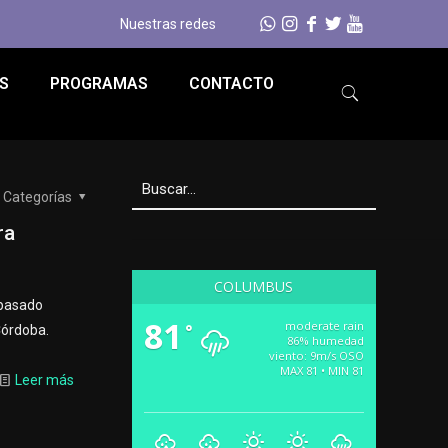
Nuestras redes
S
PROGRAMAS
CONTACTO
Categorías
ra
COLUMBUS
 pasado
81
moderate rain
°
Córdoba.
86% humedad
viento: 9m/s OSO
MAX 81 • MIN 81
Leer más