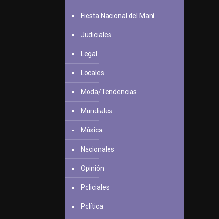
Fiesta Nacional del Maní
Judiciales
Legal
Locales
Moda/Tendencias
Mundiales
Música
Nacionales
Opinión
Policiales
Política