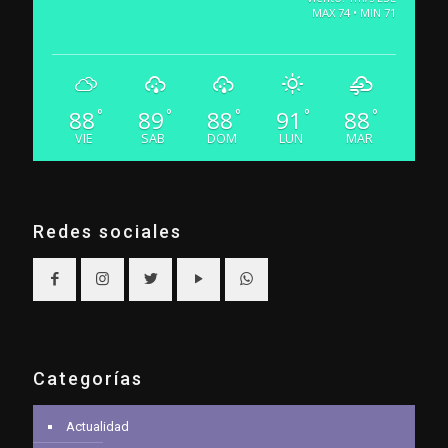
MAX 74 • MIN 71
88
89
88
91
88
°
°
°
°
°
VIE
SAB
DOM
LUN
MAR
Redes sociales
Categorías
Actualidad