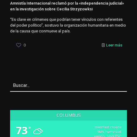
Amnistía Internacional reclamó por la «independencia judicial»
en la investigación sobre Cecilia Strzyzowksi
“Es clave en crímenes que podrían tener vínculos con referentes
del poder político”, sostuvo la organización humanitaria en medio
de la causa que conmueve al país.
0
Leer más
COLUMBUS
73
overcast clouds
°
96% humedad
viento: 1m/s ESE