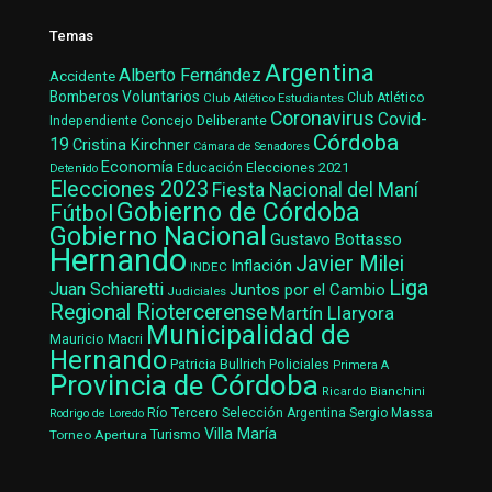
Temas
Argentina
Alberto Fernández
Accidente
Bomberos Voluntarios
Club Atlético Estudiantes
Club Atlético
Coronavirus
Covid-
Concejo Deliberante
Independiente
Córdoba
19
Cristina Kirchner
Cámara de Senadores
Economía
Elecciones 2021
Educación
Detenido
Elecciones 2023
Fiesta Nacional del Maní
Gobierno de Córdoba
Fútbol
Gobierno Nacional
Gustavo Bottasso
Hernando
Javier Milei
Inflación
INDEC
Liga
Juan Schiaretti
Juntos por el Cambio
Judiciales
Regional Riotercerense
Martín Llaryora
Municipalidad de
Mauricio Macri
Hernando
Patricia Bullrich
Policiales
Primera A
Provincia de Córdoba
Ricardo Bianchini
Río Tercero
Selección Argentina
Sergio Massa
Rodrigo de Loredo
Villa María
Turismo
Torneo Apertura