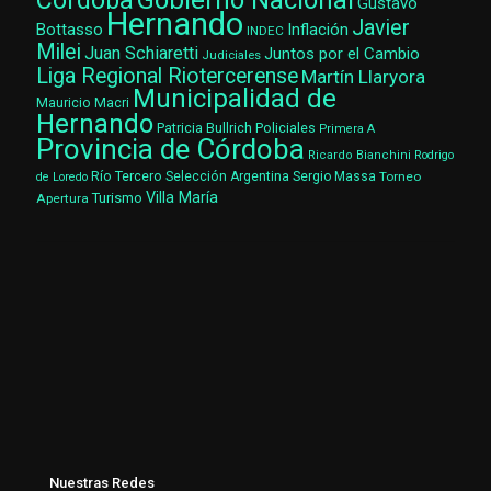
Gobierno Nacional
Córdoba
Gustavo
Hernando
Javier
Bottasso
Inflación
INDEC
Milei
Juan Schiaretti
Juntos por el Cambio
Judiciales
Liga Regional Riotercerense
Martín Llaryora
Municipalidad de
Mauricio Macri
Hernando
Patricia Bullrich
Policiales
Primera A
Provincia de Córdoba
Ricardo Bianchini
Rodrigo
Río Tercero
Selección Argentina
Sergio Massa
Torneo
de Loredo
Villa María
Turismo
Apertura
Nuestras Redes