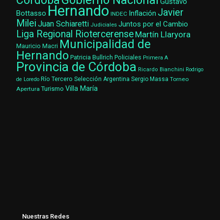
Gobierno Nacional
Córdoba
Gustavo
Hernando
Javier
Bottasso
Inflación
INDEC
Milei
Juan Schiaretti
Juntos por el Cambio
Judiciales
Liga Regional Riotercerense
Martín Llaryora
Municipalidad de
Mauricio Macri
Hernando
Patricia Bullrich
Policiales
Primera A
Provincia de Córdoba
Ricardo Bianchini
Rodrigo
Río Tercero
Selección Argentina
Sergio Massa
Torneo
de Loredo
Villa María
Turismo
Apertura
Nuestras Redes