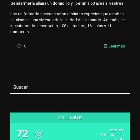
Gendarmería allana un domicilio y liberan a 60 aves silvestres
Los uniformados secuestraron distintas especies que estaban
cautivas en una vivienda de la ciudad de Hernando. Además, se
incautaron dos escopetas, 108 cartuchos, 16 jaulas y 11
tramperas.
0
Leer más
COLUMBUS
72
clear sky
°
93% humedad
viento: 3m/s NO