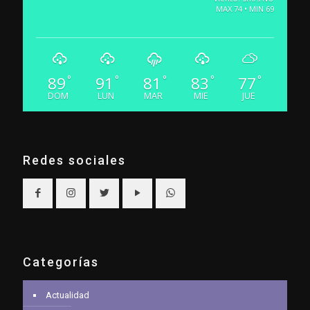
MAX 74 • MIN 69
89
91
81
83
77
°
°
°
°
°
DOM
LUN
MAR
MIE
JUE
Redes sociales
Categorías
Actualidad