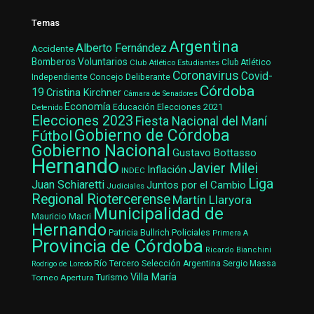
Temas
Argentina
Alberto Fernández
Accidente
Bomberos Voluntarios
Club Atlético Estudiantes
Club Atlético
Coronavirus
Covid-
Concejo Deliberante
Independiente
Córdoba
19
Cristina Kirchner
Cámara de Senadores
Economía
Elecciones 2021
Educación
Detenido
Elecciones 2023
Fiesta Nacional del Maní
Gobierno de Córdoba
Fútbol
Gobierno Nacional
Gustavo Bottasso
Hernando
Javier Milei
Inflación
INDEC
Liga
Juan Schiaretti
Juntos por el Cambio
Judiciales
Regional Riotercerense
Martín Llaryora
Municipalidad de
Mauricio Macri
Hernando
Patricia Bullrich
Policiales
Primera A
Provincia de Córdoba
Ricardo Bianchini
Río Tercero
Selección Argentina
Sergio Massa
Rodrigo de Loredo
Villa María
Turismo
Torneo Apertura