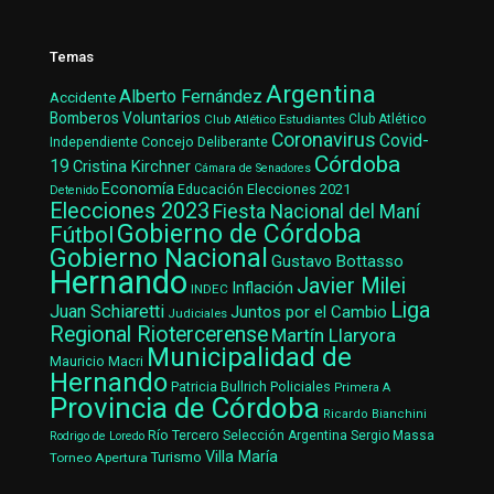
Temas
Argentina
Alberto Fernández
Accidente
Bomberos Voluntarios
Club Atlético Estudiantes
Club Atlético
Coronavirus
Covid-
Concejo Deliberante
Independiente
Córdoba
19
Cristina Kirchner
Cámara de Senadores
Economía
Elecciones 2021
Educación
Detenido
Elecciones 2023
Fiesta Nacional del Maní
Gobierno de Córdoba
Fútbol
Gobierno Nacional
Gustavo Bottasso
Hernando
Javier Milei
Inflación
INDEC
Liga
Juan Schiaretti
Juntos por el Cambio
Judiciales
Regional Riotercerense
Martín Llaryora
Municipalidad de
Mauricio Macri
Hernando
Patricia Bullrich
Policiales
Primera A
Provincia de Córdoba
Ricardo Bianchini
Río Tercero
Selección Argentina
Sergio Massa
Rodrigo de Loredo
Villa María
Turismo
Torneo Apertura