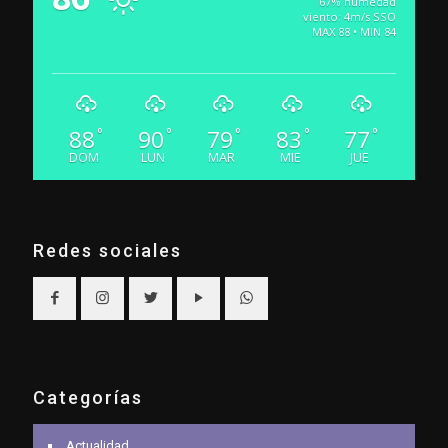
67% humedad
viento: 4m/s SSO
MAX 88 • MIN 84
88
90
79
83
77
°
°
°
°
°
DOM
LUN
MAR
MIE
JUE
Redes sociales
Categorías
Actualidad