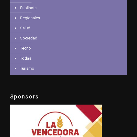
Publinota
Regionales
Salud
Sociedad
Tecno
Todas
Turismo
Sponsors