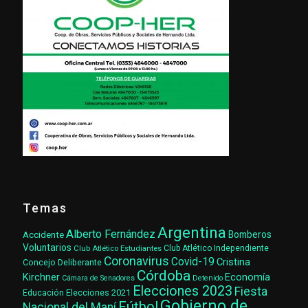
Temas
Argentina
Alberto Fernández
Accidente
Bomberos
Voluntarios
Club Atlético Estudiantes
Club Atlético Independiente
Coronavirus
Covid-19
Cristina
Concejo Deliberante
Córdoba
Kirchner
Economía
Cámara de Senadores
Detenido
Elecciones 2023
Fiesta
Elecciones 2021
Educación
Gobierno de
Fútbol
Nacional del Maní