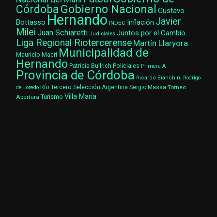
Gobierno Nacional
Córdoba
Gustavo
Hernando
Javier
Bottasso
Inflación
INDEC
Milei
Juan Schiaretti
Juntos por el Cambio
Judiciales
Liga Regional Riotercerense
Martín Llaryora
Municipalidad de
Mauricio Macri
Hernando
Patricia Bullrich
Policiales
Primera A
Provincia de Córdoba
Ricardo Bianchini
Rodrigo
Río Tercero
Selección Argentina
Sergio Massa
Torneo
de Loredo
Villa María
Turismo
Apertura