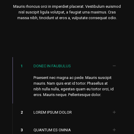
Mauris rhoncus orci in imperdiet placerat. Vestibulum euismod
nisl suscipit ligula volutpat, a feugiat urna maximus. Cras
massa nibh, tincidunt ut eros a, vulputate consequat odio.
1
DONEC IN FAUBULUS
Praesent nec magna ac pede. Mauris suscipit
mauris. Nam quis erat id tortor. Phasellus at
nibh nulla nulla, egestas quam eu tortor orci, id
eros. Mauris neque. Pellentesque dolor.
2
LOREM IPSUM DOLOR
3
QUANTUM ES OMNIA