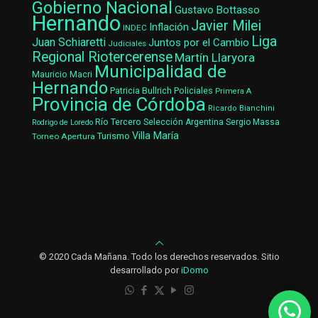
Gobierno Nacional
Gustavo Bottasso
Hernando
Javier Milei
Inflación
INDEC
Liga
Juan Schiaretti
Juntos por el Cambio
Judiciales
Regional Riotercerense
Martín Llaryora
Municipalidad de
Mauricio Macri
Hernando
Patricia Bullrich
Policiales
Primera A
Provincia de Córdoba
Ricardo Bianchini
Río Tercero
Selección Argentina
Sergio Massa
Rodrigo de Loredo
Villa María
Turismo
Torneo Apertura
© 2020 Cada Mañana. Todo los derechos reservados. Sitio
desarrollado por
iDomo