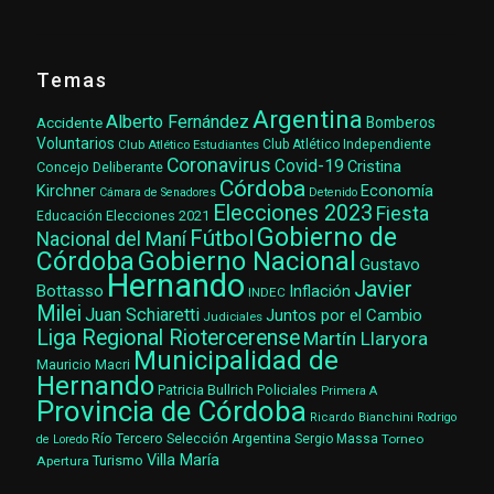
Temas
Argentina
Alberto Fernández
Accidente
Bomberos
Voluntarios
Club Atlético Estudiantes
Club Atlético Independiente
Coronavirus
Covid-19
Cristina
Concejo Deliberante
Córdoba
Kirchner
Economía
Cámara de Senadores
Detenido
Elecciones 2023
Fiesta
Elecciones 2021
Educación
Gobierno de
Fútbol
Nacional del Maní
Gobierno Nacional
Córdoba
Gustavo
Hernando
Javier
Bottasso
Inflación
INDEC
Milei
Juan Schiaretti
Juntos por el Cambio
Judiciales
Liga Regional Riotercerense
Martín Llaryora
Municipalidad de
Mauricio Macri
Hernando
Patricia Bullrich
Policiales
Primera A
Provincia de Córdoba
Ricardo Bianchini
Rodrigo
Río Tercero
Selección Argentina
Sergio Massa
Torneo
de Loredo
Villa María
Turismo
Apertura