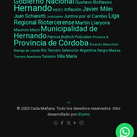
Gobierno Nacional
Gustavo Bottasso
Hernando
Javier Milei
Inflación
INDEC
Liga
Juan Schiaretti
Juntos por el Cambio
Judiciales
Regional Riotercerense
Martín Llaryora
Municipalidad de
Mauricio Macri
Hernando
Patricia Bullrich
Policiales
Primera A
Provincia de Córdoba
Ricardo Bianchini
Río Tercero
Selección Argentina
Sergio Massa
Rodrigo de Loredo
Villa María
Turismo
Torneo Apertura
© 2020 Cada Mañana. Todo los derechos reservados. Sitio
desarrollado por
iDomo