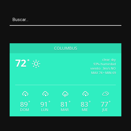
COLUMBUS
72
clear sky
°
93% humedad
viento: 3m/s NO
MAX 74 • MIN 69
89
91
81
83
77
°
°
°
°
°
DOM
LUN
MAR
MIE
JUE