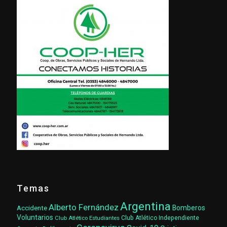
Temas
Argentina
Alberto Fernández
Accidente
Bomberos
Voluntarios
Club Atlético Estudiantes
Club Atlético Independiente