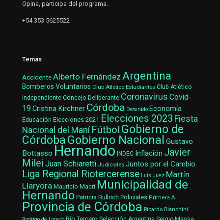
Opina, participa del programa.
+54 353 5625522
Temas
Argentina
Alberto Fernández
Accidente
Bomberos Voluntarios
Club Atlético Estudiantes
Club Atlético
Coronavirus
Covid-
Concejo Deliberante
Independiente
Córdoba
19
Cristina Kirchner
Economía
Detenido
Elecciones 2023
Fiesta
Elecciones 2021
Educación
Gobierno de
Fútbol
Nacional del Maní
Gobierno Nacional
Córdoba
Gustavo
Hernando
Javier
Bottasso
Inflación
INDEC
Milei
Juan Schiaretti
Juntos por el Cambio
Judiciales
Liga Regional Riotercerense
Martín
Luis Juez
Municipalidad de
Llaryora
Mauricio Macri
Hernando
Patricia Bullrich
Policiales
Primera A
Provincia de Córdoba
Ricardo Bianchini
Río Tercero
Selección Argentina
Sergio Massa
Rodrigo de Loredo