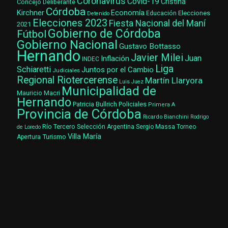
Coronavirus
Covid-19
Cristina
Concejo Deliberante
Córdoba
Kirchner
Economía
Elecciones
Educación
Detenido
Elecciones 2023
Fiesta Nacional del Maní
2021
Gobierno de Córdoba
Fútbol
Gobierno Nacional
Gustavo Bottasso
Hernando
Javier Milei
Juan
Inflación
INDEC
Liga
Schiaretti
Juntos por el Cambio
Judiciales
Regional Riotercerense
Martín Llaryora
Luis Juez
Municipalidad de
Mauricio Macri
Hernando
Patricia Bullrich
Policiales
Primera A
Provincia de Córdoba
Ricardo Bianchini
Rodrigo
Río Tercero
Selección Argentina
Sergio Massa
Torneo
de Loredo
Villa María
Turismo
Apertura