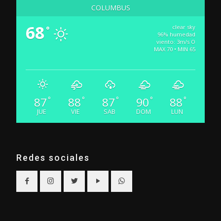
COLUMBUS
68
clear sky
°
96% humedad
viento: 3m/s O
MAX 70 • MIN 65
87
88
87
90
88
°
°
°
°
°
JUE
VIE
SAB
DOM
LUN
Redes sociales