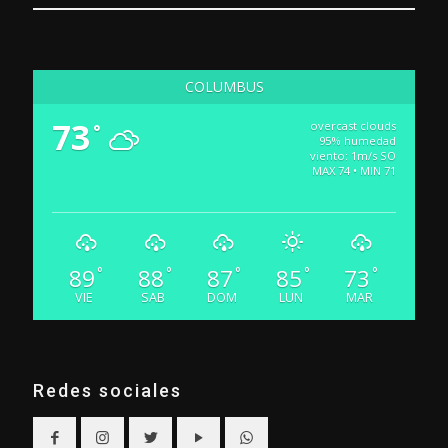
COLUMBUS
73
overcast clouds
°
95% humedad
viento: 1m/s SO
MAX 74 • MIN 71
89
88
87
85
73
°
°
°
°
°
VIE
SAB
DOM
LUN
MAR
Redes sociales