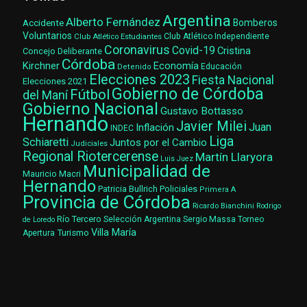
Argentina
Alberto Fernández
Accidente
Bomberos
Voluntarios
Club Atlético Estudiantes
Club Atlético Independiente
Coronavirus
Covid-19
Cristina
Concejo Deliberante
Córdoba
Kirchner
Economía
Educación
Detenido
Elecciones 2023
Fiesta Nacional
Elecciones 2021
Gobierno de Córdoba
Fútbol
del Maní
Gobierno Nacional
Gustavo Bottasso
Hernando
Javier Milei
Juan
Inflación
INDEC
Liga
Schiaretti
Juntos por el Cambio
Judiciales
Regional Riotercerense
Martín Llaryora
Luis Juez
Municipalidad de
Mauricio Macri
Hernando
Patricia Bullrich
Policiales
Primera A
Provincia de Córdoba
Ricardo Bianchini
Rodrigo
Río Tercero
Selección Argentina
Sergio Massa
Torneo
de Loredo
Villa María
Turismo
Apertura