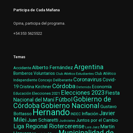
Participa de Cada Mañana
Opina, participa del programa.
+54 353 5625522
Temas
Argentina
Alberto Fernández
Accidente
Bomberos Voluntarios
Club Atlético Estudiantes
Club Atlético
Coronavirus
Covid-
Concejo Deliberante
Independiente
Córdoba
19
Cristina Kirchner
Economía
Detenido
Elecciones 2023
Fiesta
Elecciones 2021
Educación
Gobierno de
Fútbol
Nacional del Maní
Gobierno Nacional
Córdoba
Gustavo
Hernando
Javier
Bottasso
Inflación
INDEC
Milei
Juan Schiaretti
Juntos por el Cambio
Judiciales
Liga Regional Riotercerense
Martín
Luis Juez
Municipalidad de