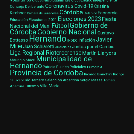
Voluntarios
Club Atlético Estudiantes
Club Atlético Independiente
Coronavirus
Covid-19
Cristina
Concejo Deliberante
Córdoba
Kirchner
Economía
Cámara de Senadores
Detenido
Elecciones 2023
Fiesta
Elecciones 2021
Educación
Gobierno de
Fútbol
Nacional del Maní
Gobierno Nacional
Córdoba
Gustavo
Hernando
Javier
Bottasso
Inflación
INDEC
Milei
Juan Schiaretti
Juntos por el Cambio
Judiciales
Liga Regional Riotercerense
Martín Llaryora
Municipalidad de
Mauricio Macri
Hernando
Patricia Bullrich
Policiales
Primera A
Provincia de Córdoba
Ricardo Bianchini
Rodrigo
Río Tercero
Selección Argentina
Sergio Massa
Torneo
de Loredo
Villa María
Turismo
Apertura