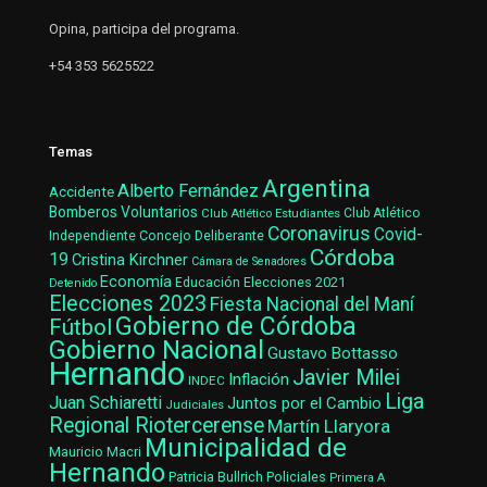
Opina, participa del programa.
+54 353 5625522
Temas
Argentina
Alberto Fernández
Accidente
Bomberos Voluntarios
Club Atlético Estudiantes
Club Atlético
Coronavirus
Covid-
Concejo Deliberante
Independiente
Córdoba
19
Cristina Kirchner
Cámara de Senadores
Economía
Elecciones 2021
Educación
Detenido
Elecciones 2023
Fiesta Nacional del Maní
Gobierno de Córdoba
Fútbol
Gobierno Nacional
Gustavo Bottasso
Hernando
Javier Milei
Inflación
INDEC
Liga
Juan Schiaretti
Juntos por el Cambio
Judiciales
Regional Riotercerense
Martín Llaryora
Municipalidad de
Mauricio Macri
Hernando
Patricia Bullrich
Policiales
Primera A