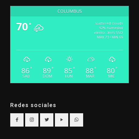
COLUMBUS
70
scattered clouds
°
92% humedad
viento: 3m/s SSO
MAX 73 • MIN 69
86
89
85
88
80
°
°
°
°
°
SAB
DOM
LUN
MAR
MIE
Redes sociales