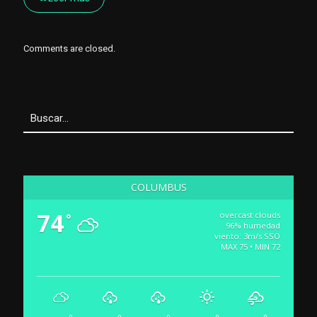
Comments are closed.
COLUMBUS
74
overcast clouds
°
96% humedad
viento: 3m/s SSO
MAX 75 • MIN 72