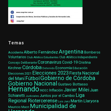
Temas
Argentina
Alberto Fernández
Accidente
Bomberos
Voluntarios
Club Atlético Estudiantes
Club Atlético Independiente
Coronavirus
Covid-19
Cristina
Concejo Deliberante
Córdoba
Kirchner
Economía
Educación
Detenido
Elecciones 2023
Fiesta Nacional
Elecciones 2021
Gobierno de Córdoba
Fútbol
del Maní
Gobierno Nacional
Gustavo Bottasso
Hernando
Javier Milei
Juan
Inflación
INDEC
Liga
Schiaretti
Juntos por el Cambio
Judiciales
Regional Riotercerense
Martín Llaryora
Luis Juez
Municipalidad de
Mauricio Macri