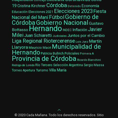
Córdoba
19
Cristina Kirchner
Economía
Detenido
Elecciones 2023
Fiesta
Elecciones 2021
Educación
Gobierno de
Fútbol
Nacional del Maní
Gobierno Nacional
Córdoba
Gustavo
Hernando
Javier
Bottasso
Inflación
INDEC
Milei
Juan Schiaretti
Juntos por el Cambio
Judiciales
Liga Regional Riotercerense
Martín
Luis Juez
Municipalidad de
Llaryora
Mauricio Macri
Hernando
Patricia Bullrich
Policiales
Primera A
Provincia de Córdoba
Ricardo Bianchini
Río Tercero
Selección Argentina
Sergio Massa
Rodrigo de Loredo
Villa María
Turismo
Torneo Apertura
© 2020 Cada Mañana. Todo los derechos reservados. Sitio