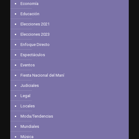
Economía
Educación
Elecciones 2021
Elecciones 2023
Enfoque Directo
Espectáculos
Eventos
Fiesta Nacional del Maní
Judiciales
Legal
Locales
Moda/Tendencias
Mundiales
Música