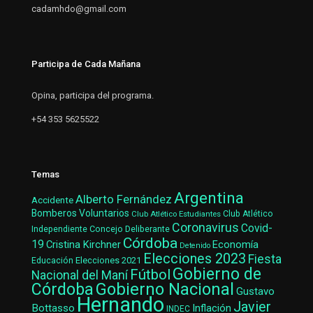
cadamhdo@gmail.com
Participa de Cada Mañana
Opina, participa del programa.
+54 353 5625522
Temas
Argentina
Alberto Fernández
Accidente
Bomberos Voluntarios
Club Atlético Estudiantes
Club Atlético
Coronavirus
Covid-
Concejo Deliberante
Independiente
Córdoba
19
Cristina Kirchner
Economía
Detenido
Elecciones 2023
Fiesta
Elecciones 2021
Educación
Gobierno de
Fútbol
Nacional del Maní
Gobierno Nacional
Córdoba
Gustavo
Hernando
Javier
Bottasso
Inflación
INDEC