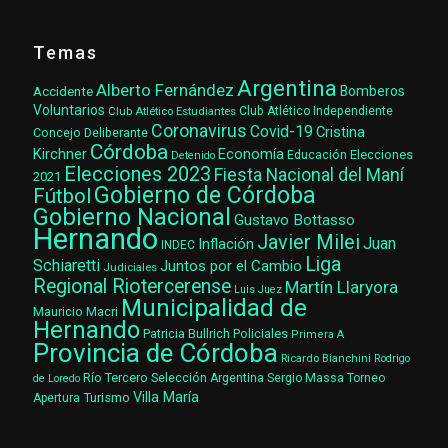
Temas
Argentina
Alberto Fernández
Accidente
Bomberos
Voluntarios
Club Atlético Estudiantes
Club Atlético Independiente
Coronavirus
Covid-19
Cristina
Concejo Deliberante
Córdoba
Kirchner
Economía
Elecciones
Educación
Detenido
Elecciones 2023
Fiesta Nacional del Maní
2021
Gobierno de Córdoba
Fútbol
Gobierno Nacional
Gustavo Bottasso
Hernando
Javier Milei
Juan
Inflación
INDEC
Liga
Schiaretti
Juntos por el Cambio
Judiciales
Regional Riotercerense
Martín Llaryora
Luis Juez
Municipalidad de
Mauricio Macri
Hernando
Patricia Bullrich
Policiales
Primera A
Provincia de Córdoba
Ricardo Bianchini
Rodrigo
Río Tercero
Selección Argentina
Sergio Massa
Torneo
de Loredo
Villa María
Turismo
Apertura