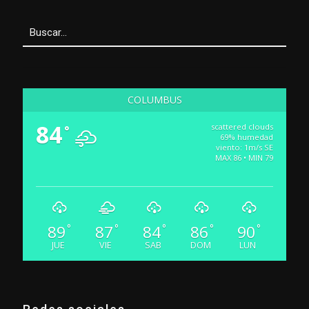
COLUMBUS
84
scattered clouds
°
69% humedad
viento: 1m/s SE
MAX 86 • MIN 79
89
87
84
86
90
°
°
°
°
°
JUE
VIE
SAB
DOM
LUN