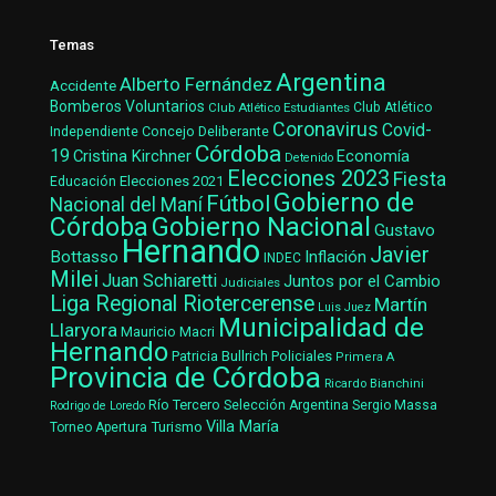
Temas
Argentina
Alberto Fernández
Accidente
Bomberos Voluntarios
Club Atlético Estudiantes
Club Atlético
Coronavirus
Covid-
Concejo Deliberante
Independiente
Córdoba
19
Cristina Kirchner
Economía
Detenido
Elecciones 2023
Fiesta
Elecciones 2021
Educación
Gobierno de
Fútbol
Nacional del Maní
Gobierno Nacional
Córdoba
Gustavo
Hernando
Javier
Bottasso
Inflación
INDEC
Milei
Juan Schiaretti
Juntos por el Cambio
Judiciales
Liga Regional Riotercerense
Martín
Luis Juez
Municipalidad de
Llaryora
Mauricio Macri
Hernando
Patricia Bullrich
Policiales
Primera A
Provincia de Córdoba
Ricardo Bianchini
Río Tercero
Selección Argentina
Sergio Massa
Rodrigo de Loredo
Villa María
Turismo
Torneo Apertura