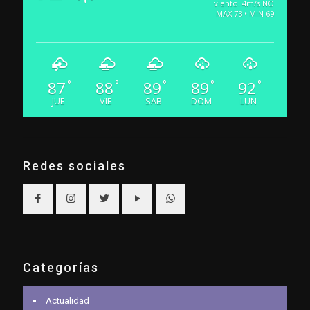
viento: 4m/s NO
MAX 73 • MIN 69
87
88
89
89
92
°
°
°
°
°
JUE
VIE
SAB
DOM
LUN
Redes sociales
Categorías
Actualidad