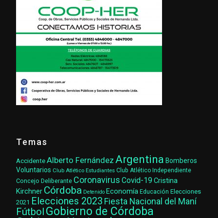
Temas
Argentina
Alberto Fernández
Accidente
Bomberos
Voluntarios
Club Atlético Estudiantes
Club Atlético Independiente
Coronavirus
Covid-19
Cristina
Concejo Deliberante
Córdoba
Kirchner
Economía
Elecciones
Educación
Detenido
Elecciones 2023
Fiesta Nacional del Maní
2021
Gobierno de Córdoba
Fútbol