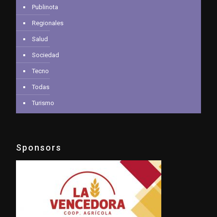
Publinota
Regionales
Salud
Sociedad
Tecno
Todas
Turismo
Sponsors