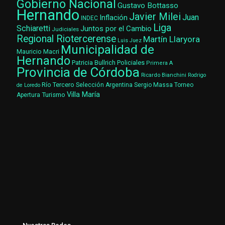
Gobierno Nacional
Gustavo Bottasso
Hernando
Javier Milei
Juan
Inflación
INDEC
Liga
Schiaretti
Juntos por el Cambio
Judiciales
Regional Riotercerense
Martín Llaryora
Luis Juez
Municipalidad de
Mauricio Macri
Hernando
Patricia Bullrich
Policiales
Primera A
Provincia de Córdoba
Ricardo Bianchini
Rodrigo
Río Tercero
Selección Argentina
Sergio Massa
Torneo
de Loredo
Villa María
Turismo
Apertura