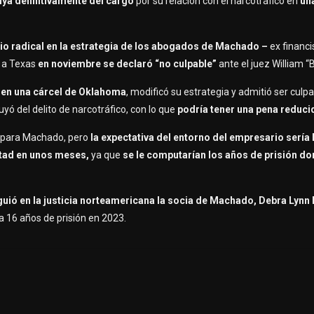
ya definitivamente del cargo
por su relación con el narcotráfico en
un
o radical en la estrategia de los abogados de Machado –
ex financi
o a Texas
en noviembre se declaró “no culpable”
ante el juez William “Bi
s
en una cárcel de Oklahoma
, modificó su estrategia y admitió ser culp
luyó del delito de narcotráfico, con lo que
podría tener una pena reduci
a para Machado, pero
la expectativa del entorno del empresario sería 
ertad en unos meses,
ya que
se le computarían los años de prisión do
iguió en la justicia norteamericana la socia de Machado, Debra Lyn
a 16 años de prisión en 2023.