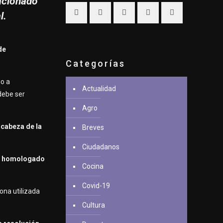
lacionado
l.
de
Categorías
do a
Actualidad
 debe ser
Agro
a
cabeza de la
Breves
Ciudadanos
r homologado
Cocina
Covid-19
ona utilizada
Cultura