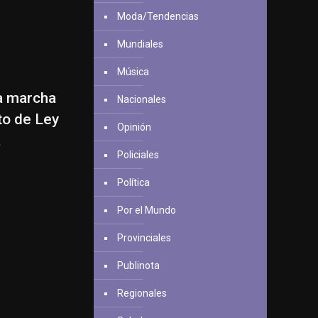
Moda/Tendencias
Mundiales
Música
la marcha
Nacionales
to de Ley
Opinión
a
Policiales
Política
Por el Mundo
Provinciales
Publinota
Regionales