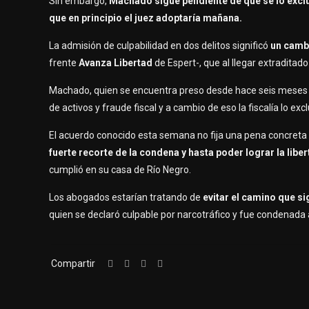
Sin embargo,
Machado sigue pendiente de que se lo exclu
que en principio el juez adoptaría mañana.
La admisión de culpabilidad en dos delitos significó
un cambi
frente
Avanza Libertad
de Espert-, que al llegar extraditad
Machado, quien se encuentra preso desde hace seis mese
de activos y fraude fiscal y a cambio de eso la fiscalía lo exc
El acuerdo conocido esta semana no fija una pena concret
fuerte recorte de la condena y hasta poder lograr la lib
cumplió en su casa de Río Negro.
Los abogados estarían tratando de
evitar el camino que s
quien se declaró culpable por narcotráfico y fue condenada 
Compartir