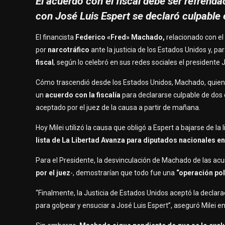
El acuerdo con el fiscal debe ser refrenda
con José Luis Espert se declaró culpable 
El financista
Federico «Fred» Machado,
relacionado con el
por
narcotráfico
ante la justicia de los Estados Unidos y, p
fiscal
,
según lo celebró en sus redes sociales el presidente Ja
Cómo trascendió desde los Estados Unidos, Machado, quie
un
acuerdo con la fiscalía
para declararse culpable de dos 
aceptado por el juez de la causa a partir de mañana.
Hoy Milei utilizó la causa que obligó a Espert a bajarse de la
lista de La Libertad Avanza para diputados nacionales en
Para el Presidente, la desvinculación de Machado de las acu
por el juez
-, demostrarían que todo fue una
“operación pol
“Finalmente, la Justicia de Estados Unidos aceptó la declara
para golpear y ensuciar a José Luis Espert”, aseguró Milei e