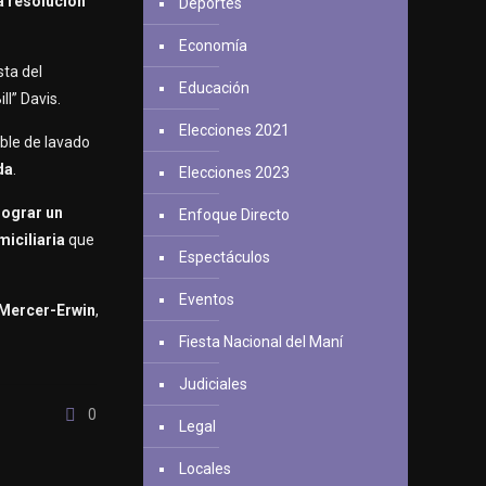
a resolución
Deportes
Economía
sta del
Educación
ll” Davis.
Elecciones 2021
able de lavado
da
.
Elecciones 2023
lograr un
Enfoque Directo
miciliaria
que
Espectáculos
Eventos
n Mercer-Erwin
,
Fiesta Nacional del Maní
Judiciales
0
Legal
Locales