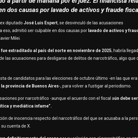
do a partir de mañana por el juez. El financista re
en dos causas por lavado de activos y fraude fisca
 ex diputado
José Luis Espert
, se desvinculó de las acusaciones
ara eso, admitió ser culpable en dos causas por
lavado de activos y frau
vier Milei.
n
fue extraditado al país del norte en noviembre de 2025
, habría llega
de las acusaciones para desligarse de delitos de narcotráfico, algo que
 lista de candidatos para las elecciones de octubre último -en las que er
 la provincia de Buenos Aires
-, para volver a fustigar al periodismo.
saciones por narcotráfico -aunque el acuerdo con el fiscal a
ún debe se
ítica y mediática infame”.
ción de inocencia respecto del narcotráfico del que se acusaba a la pers
n su cuenta de X.