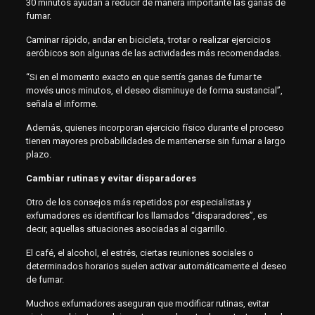
30 minutos ayudan a reducir de manera importante las ganas de
fumar.
Caminar rápido, andar en bicicleta, trotar o realizar ejercicios
aeróbicos son algunas de las actividades más recomendadas.
“Si en el momento exacto en que sentís ganas de fumar te
movés unos minutos, el deseo disminuye de forma sustancial”,
señala el informe.
Además, quienes incorporan ejercicio físico durante el proceso
tienen mayores probabilidades de mantenerse sin fumar a largo
plazo.
Cambiar rutinas y evitar disparadores
Otro de los consejos más repetidos por especialistas y
exfumadores es identificar los llamados “disparadores”, es
decir, aquellas situaciones asociadas al cigarrillo.
El café, el alcohol, el estrés, ciertas reuniones sociales o
determinados horarios suelen activar automáticamente el deseo
de fumar.
Muchos exfumadores aseguran que modificar rutinas, evitar