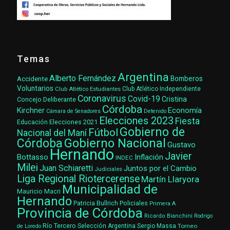
Temas
Argentina
Alberto Fernández
Accidente
Bomberos
Voluntarios
Club Atlético Estudiantes
Club Atlético Independiente
Coronavirus
Covid-19
Cristina
Concejo Deliberante
Córdoba
Kirchner
Economía
Cámara de Senadores
Detenido
Elecciones 2023
Fiesta
Elecciones 2021
Educación
Gobierno de
Fútbol
Nacional del Maní
Gobierno Nacional
Córdoba
Gustavo
Hernando
Javier
Bottasso
Inflación
INDEC
Milei
Juan Schiaretti
Juntos por el Cambio
Judiciales
Liga Regional Riotercerense
Martín Llaryora
Municipalidad de
Mauricio Macri
Hernando
Patricia Bullrich
Policiales
Primera A
Provincia de Córdoba
Ricardo Bianchini
Rodrigo
Río Tercero
Selección Argentina
Sergio Massa
Torneo
de Loredo