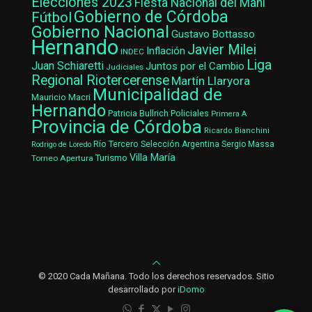
Elecciones 2023
Fiesta Nacional del Maní
Gobierno de Córdoba
Fútbol
Gobierno Nacional
Gustavo Bottasso
Hernando
Javier Milei
Inflación
INDEC
Liga
Juan Schiaretti
Juntos por el Cambio
Judiciales
Regional Riotercerense
Martín Llaryora
Municipalidad de
Mauricio Macri
Hernando
Patricia Bullrich
Policiales
Primera A
Provincia de Córdoba
Ricardo Bianchini
Río Tercero
Selección Argentina
Sergio Massa
Rodrigo de Loredo
Villa María
Turismo
Torneo Apertura
© 2020 Cada Mañana. Todo los derechos reservados. Sitio
desarrollado por
iDomo