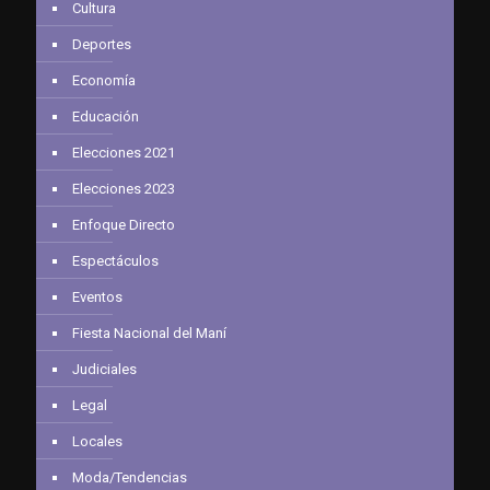
Cultura
Deportes
Economía
Educación
Elecciones 2021
Elecciones 2023
Enfoque Directo
Espectáculos
Eventos
Fiesta Nacional del Maní
Judiciales
Legal
Locales
Moda/Tendencias