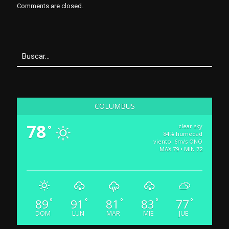
Comments are closed.
COLUMBUS
78
clear sky
°
84% humedad
viento: 6m/s ONO
MAX 79 • MIN 72
89
91
81
83
77
°
°
°
°
°
DOM
LUN
MAR
MIE
JUE