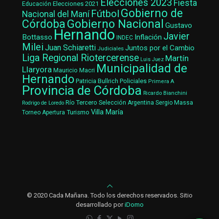
Elecciones 2023
Fiesta
Elecciones 2021
Educación
Gobierno de
Fútbol
Nacional del Maní
Gobierno Nacional
Córdoba
Gustavo
Hernando
Javier
Bottasso
Inflación
INDEC
Milei
Juan Schiaretti
Juntos por el Cambio
Judiciales
Liga Regional Riotercerense
Martín
Luis Juez
Municipalidad de
Llaryora
Mauricio Macri
Hernando
Patricia Bullrich
Policiales
Primera A
Provincia de Córdoba
Ricardo Bianchini
Río Tercero
Selección Argentina
Sergio Massa
Rodrigo de Loredo
Villa María
Turismo
Torneo Apertura
© 2020 Cada Mañana. Todo los derechos reservados. Sitio
desarrollado por
iDomo