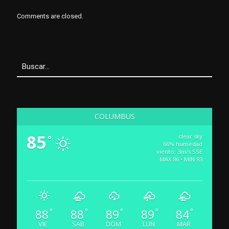
Comments are closed.
COLUMBUS
85
clear sky
°
66% humedad
viento: 3m/s SSE
MAX 86 • MIN 83
88
88
89
89
84
°
°
°
°
°
VIE
SAB
DOM
LUN
MAR