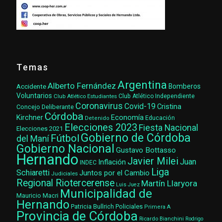
Temas
Argentina
Alberto Fernández
Accidente
Bomberos
Voluntarios
Club Atlético Estudiantes
Club Atlético Independiente
Coronavirus
Covid-19
Cristina
Concejo Deliberante
Córdoba
Kirchner
Economía
Educación
Detenido
Elecciones 2023
Fiesta Nacional
Elecciones 2021
Gobierno de Córdoba
Fútbol
del Maní
Gobierno Nacional
Gustavo Bottasso
Hernando
Javier Milei
Juan
Inflación
INDEC
Liga
Schiaretti
Juntos por el Cambio
Judiciales
Regional Riotercerense
Martín Llaryora
Luis Juez
Municipalidad de
Mauricio Macri
Hernando
Patricia Bullrich
Policiales
Primera A
Provincia de Córdoba
Ricardo Bianchini
Rodrigo