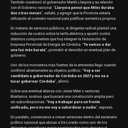
También cuestionó al gobernador Martín Llaryora y su relación
con el Gobierno nacional. “
Llaryora pensó que Milei duraba
dos o tres meses
”, señaló, y agregó que la Provincia estaría
utilizando el contexto nacional para justificar aumentos propios.
En materia de servicios públicos, el dirigente radical planteó una
reducción de costos sobre la tarifa eléctrica y apuntó contra
distintos componentes que hoy integran la facturación de
Empresa Provincial de Energía de Córdoba. “
Te vamos a dar
una luz más barata
”, prometió al describir un eventual plan de
gobierno.
Uno de los momentos más fuertes de la entrevista llegó cuando
confirmó abiertamente su objetivo político. “
Voy a ser
candidato a gobernador de Córdoba en 2027 y me va a
tocar gobernar Córdoba
”, afirmó.
Sobre una eventual alianza con Javier Milei o sectores
libertarios, sostuvo que buscará una construcción amplia pero
sin subordinaciones. “
Voy a trabajar para un frente
unificado, pero no me voy a subordinar a nadie
”, expresó.
En paralelo, comenzaron a crecer versiones dentro del escenario
político nacional que ubican a De Loredo como uno de los
dirigentes opositores mejor posicionados para disputar el