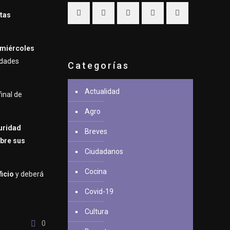
tas
 miércoles
idades
Categorías
Actualidad
 final de
Agro
guridad
Breves
bre sus
Ciudadanos
Cocina
ficio
y deberá
Covid-19
Cultura
0