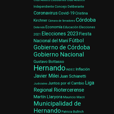
Club Atlético Estudiantes
Club Atlético
Concejo Deliberante
Independiente
Coronavirus
Covid-19
Cristina
Córdoba
Kirchner
Cámara de Senadores
Economía
Elecciones
Educación
Detenido
Elecciones 2023
Fiesta
2021
Fútbol
Nacional del Maní
Gobierno de Córdoba
Gobierno Nacional
Gustavo Bottasso
Hernando
Inflación
INDEC
Javier Milei
Juan Schiaretti
Liga
Juntos por el Cambio
Judiciales
Regional Riotercerense
Martín Llaryora
Mauricio Macri
Municipalidad de
Hernando
Patricia Bullrich