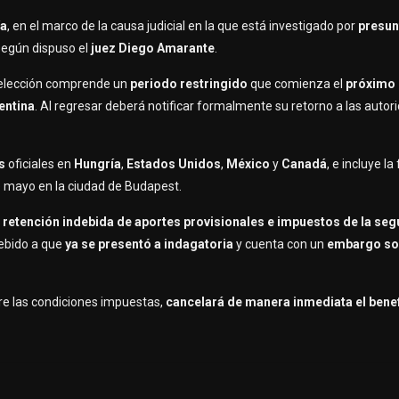
ía
, en el marco de la causa judicial en la que está investigado por
presun
 según dispuso el
juez Diego Amarante
.
Selección comprende un
periodo restringido
que comienza el
próximo
entina
. Al regresar deberá notificar formalmente su retorno a las autor
es
oficiales en
Hungría
,
Estados Unidos
,
México
y
Canadá
, e incluye la
de mayo en la ciudad de Budapest.
 retención indebida de aportes provisionales e impuestos de la se
ebido a que
ya se presentó a indagatoria
y cuenta con un
embargo so
re las condiciones impuestas,
cancelará de manera inmediata el bene