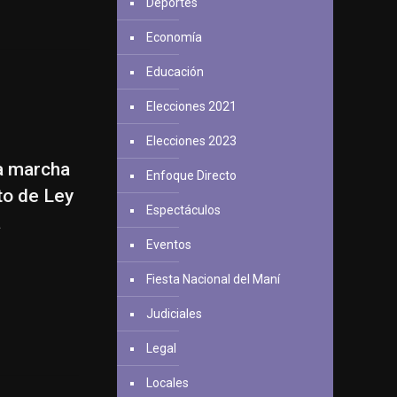
Deportes
Economía
Educación
Elecciones 2021
Elecciones 2023
la marcha
Enfoque Directo
to de Ley
Espectáculos
a
Eventos
Fiesta Nacional del Maní
Judiciales
Legal
Locales