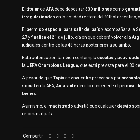
El
titular
de
AFA
debe depositar
$30 millones
como
garant
irregularidades
en la entidad rectora del fútbol argentino,
El
permiso especial para salir del país
y acompañar a la 
27
y
finaliza el 21 de julio
, día en que deberá volver a la
Arg
judiciales dentro de las 48 horas posteriores a su arribo.
Esta autorización también contempla
escalas
y
actividad
la
UEFA Champions League
, que está prevista para el 30 
A pesar de que
Tapia
se encuentra procesado por
presunta
social
en la
AFA
,
Amarante
decidió concederle el
permiso d
bienes
.
Asimismo, el
magistrado
advirtió que cualquier
desvío
sob
retornar al país.
Compartir