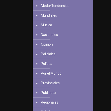
Moda/Tendencias
Mundiales
Música
Nacionales
Opinión
Policiales
Política
Por el Mundo
Provinciales
Publinota
Regionales