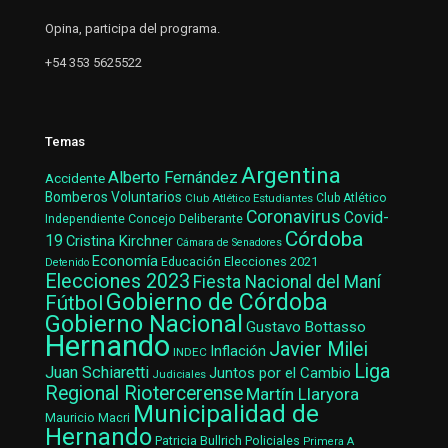
Opina, participa del programa.
+54 353 5625522
Temas
Argentina
Alberto Fernández
Accidente
Bomberos Voluntarios
Club Atlético Estudiantes
Club Atlético
Coronavirus
Covid-
Concejo Deliberante
Independiente
Córdoba
19
Cristina Kirchner
Cámara de Senadores
Economía
Elecciones 2021
Educación
Detenido
Elecciones 2023
Fiesta Nacional del Maní
Gobierno de Córdoba
Fútbol
Gobierno Nacional
Gustavo Bottasso
Hernando
Javier Milei
Inflación
INDEC
Liga
Juan Schiaretti
Juntos por el Cambio
Judiciales
Regional Riotercerense
Martín Llaryora
Municipalidad de
Mauricio Macri
Hernando
Patricia Bullrich
Policiales
Primera A