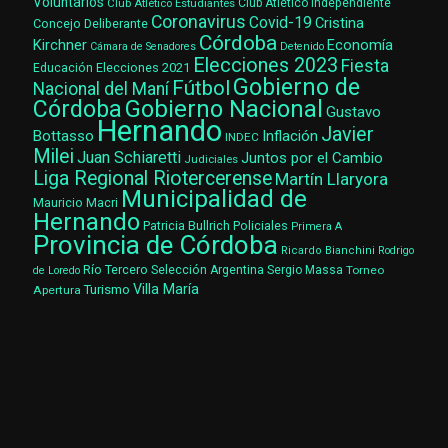
Voluntarios
Club Atlético Estudiantes
Club Atlético Independiente
Coronavirus
Covid-19
Cristina
Concejo Deliberante
Córdoba
Kirchner
Economía
Cámara de Senadores
Detenido
Elecciones 2023
Fiesta
Elecciones 2021
Educación
Gobierno de
Fútbol
Nacional del Maní
Gobierno Nacional
Córdoba
Gustavo
Hernando
Javier
Bottasso
Inflación
INDEC
Milei
Juan Schiaretti
Juntos por el Cambio
Judiciales
Liga Regional Riotercerense
Martín Llaryora
Municipalidad de
Mauricio Macri
Hernando
Patricia Bullrich
Policiales
Primera A
Provincia de Córdoba
Ricardo Bianchini
Rodrigo
Río Tercero
Selección Argentina
Sergio Massa
Torneo
de Loredo
Villa María
Turismo
Apertura