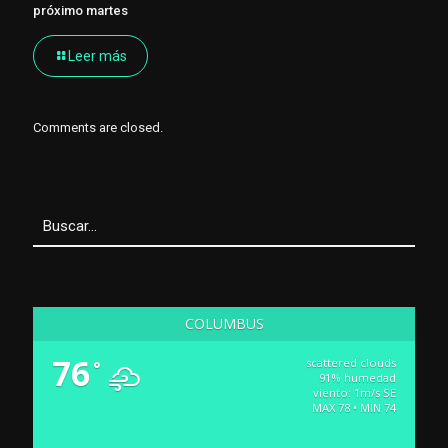
próximo martes
Leer más
Comments are closed.
COLUMBUS
76
scattered clouds
°
91% humedad
viento: 1m/s SE
MAX 78 • MIN 74