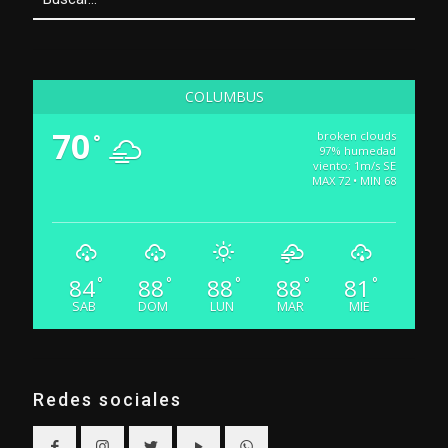
COLUMBUS
70
broken clouds
°
97% humedad
viento: 1m/s SE
MAX 72 • MIN 68
84
88
88
88
81
°
°
°
°
°
SAB
DOM
LUN
MAR
MIE
Redes sociales