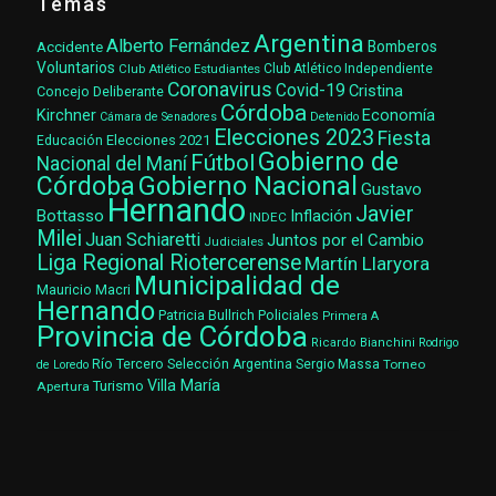
Temas
Argentina
Alberto Fernández
Accidente
Bomberos
Voluntarios
Club Atlético Estudiantes
Club Atlético Independiente
Coronavirus
Covid-19
Cristina
Concejo Deliberante
Córdoba
Kirchner
Economía
Cámara de Senadores
Detenido
Elecciones 2023
Fiesta
Elecciones 2021
Educación
Gobierno de
Fútbol
Nacional del Maní
Gobierno Nacional
Córdoba
Gustavo
Hernando
Javier
Bottasso
Inflación
INDEC
Milei
Juan Schiaretti
Juntos por el Cambio
Judiciales
Liga Regional Riotercerense
Martín Llaryora
Municipalidad de
Mauricio Macri
Hernando
Patricia Bullrich
Policiales
Primera A
Provincia de Córdoba
Ricardo Bianchini
Rodrigo
Río Tercero
Selección Argentina
Sergio Massa
Torneo
de Loredo
Villa María
Turismo
Apertura