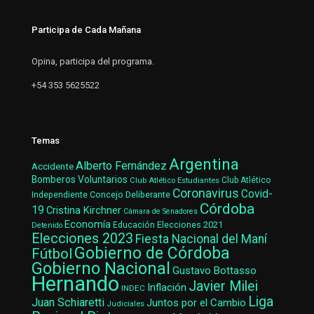
Participa de Cada Mañana
Opina, participa del programa.
+54 353 5625522
Temas
Argentina
Alberto Fernández
Accidente
Bomberos Voluntarios
Club Atlético Estudiantes
Club Atlético
Coronavirus
Covid-
Concejo Deliberante
Independiente
Córdoba
19
Cristina Kirchner
Cámara de Senadores
Economía
Elecciones 2021
Educación
Detenido
Elecciones 2023
Fiesta Nacional del Maní
Gobierno de Córdoba
Fútbol
Gobierno Nacional
Gustavo Bottasso
Hernando
Javier Milei
Inflación
INDEC
Liga
Juan Schiaretti
Juntos por el Cambio
Judiciales