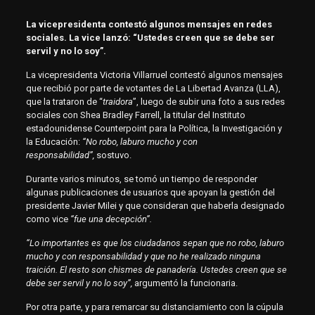
La vicepresidenta contestó algunos mensajes en redes
sociales. La vice lanzó: “Ustedes creen que se debe ser
servil y no lo soy”.
La vicepresidenta Victoria Villarruel contestó algunos mensajes
que recibió por parte de votantes de La Libertad Avanza (LLA),
que la trataron de “
traidora
”, luego de subir una foto a sus redes
sociales con Shea Bradley Farrell, la titular del Instituto
estadounidense Counterpoint para la Política, la Investigación y
la Educación:
“No robo, laburo mucho y con
responsabilidad”,
sostuvo.
Durante varios minutos, se tomó un tiempo de responder
algunas publicaciones de usuarios que apoyan la gestión del
presidente Javier Milei y que consideran que haberla designado
como vice
“fue una decepción”.
“Lo importantes es que los ciudadanos sepan que no robo, laburo
mucho y con responsabilidad y que no he realizado ninguna
traición. El resto son chismes de panadería. Ustedes creen que se
debe ser servil y no lo soy”,
argumentó la funcionaria.
Por otra parte, y para remarcar su distanciamiento con la cúpula