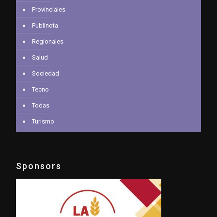
Provinciales
Publinota
Regionales
Salud
Sociedad
Tecno
Todas
Turismo
Sponsors