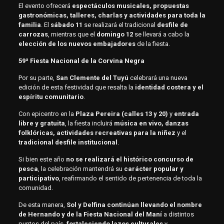
El evento ofrecerá
espectáculos musicales, propuestas
gastronómicas, talleres, charlas y actividades para toda la
familia
. El
sábado 11
se realizará el tradicional
desfile de
carrozas
, mientras que el
domingo 12
se llevará a cabo la
elección de los nuevos embajadores
de la fiesta.
59ª Fiesta Nacional de la Corvina Negra
Por su parte,
San Clemente del Tuyú
celebrará una nueva
edición de esta festividad que resalta la
identidad costera y el
espíritu comunitario
.
Con epicentro en la
Plaza Pereira (calles 13 y 20)
y
entrada
libre y gratuita
, la fiesta incluirá
música en vivo, danzas
folklóricas, actividades recreativas para la niñez
y el
tradicional desfile institucional
.
Si bien este año
no se realizará el histórico concurso de
pesca
, la celebración mantendrá su
carácter popular y
participativo
, reafirmando el sentido de pertenencia de toda la
comunidad.
De esta manera,
Sol y Delfina continúan llevando el nombre
de Hernando y de la Fiesta Nacional del Maní
a distintos
puntos del país,
fortaleciendo lazos culturales
y