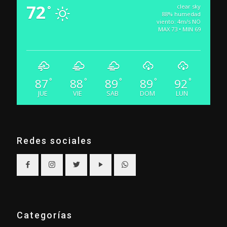
72
clear sky
°
88% humedad
viento: 4m/s NO
MAX 73 • MIN 69
87
88
89
89
92
°
°
°
°
°
JUE
VIE
SAB
DOM
LUN
Redes sociales
Categorías