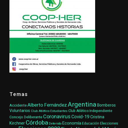
Temas
Argentina
Alberto Fernández
Accidente
Bomberos
Voluntarios
Club Atlético Estudiantes
Club Atlético Independiente
Coronavirus
Covid-19
Cristina
Concejo Deliberante
Córdoba
Kirchner
Economía
Elecciones
Educación
Detenido