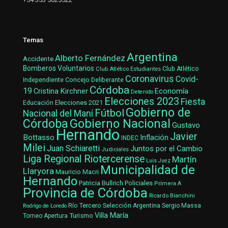
Temas
Argentina
Alberto Fernández
Accidente
Bomberos Voluntarios
Club Atlético Estudiantes
Club Atlético
Coronavirus
Covid-
Concejo Deliberante
Independiente
Córdoba
19
Cristina Kirchner
Economía
Detenido
Elecciones 2023
Fiesta
Elecciones 2021
Educación
Gobierno de
Fútbol
Nacional del Maní
Gobierno Nacional
Córdoba
Gustavo
Hernando
Javier
Bottasso
Inflación
INDEC
Milei
Juan Schiaretti
Juntos por el Cambio
Judiciales
Liga Regional Riotercerense
Martín
Luis Juez
Municipalidad de
Llaryora
Mauricio Macri
Hernando
Patricia Bullrich
Policiales
Primera A
Provincia de Córdoba
Ricardo Bianchini
Río Tercero
Selección Argentina
Sergio Massa
Rodrigo de Loredo
Villa María
Turismo
Torneo Apertura