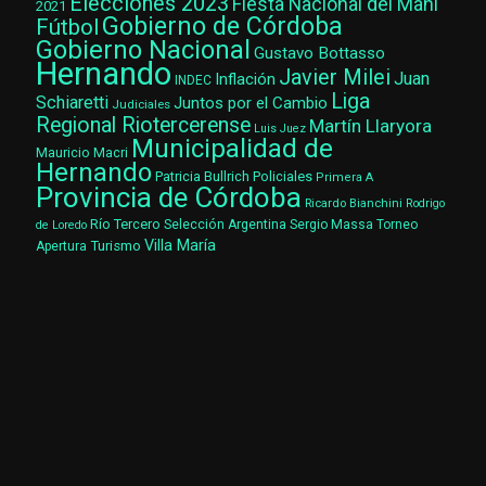
Elecciones 2023
Fiesta Nacional del Maní
2021
Gobierno de Córdoba
Fútbol
Gobierno Nacional
Gustavo Bottasso
Hernando
Javier Milei
Juan
Inflación
INDEC
Liga
Schiaretti
Juntos por el Cambio
Judiciales
Regional Riotercerense
Martín Llaryora
Luis Juez
Municipalidad de
Mauricio Macri
Hernando
Patricia Bullrich
Policiales
Primera A
Provincia de Córdoba
Ricardo Bianchini
Rodrigo
Río Tercero
Selección Argentina
Sergio Massa
Torneo
de Loredo
Villa María
Turismo
Apertura