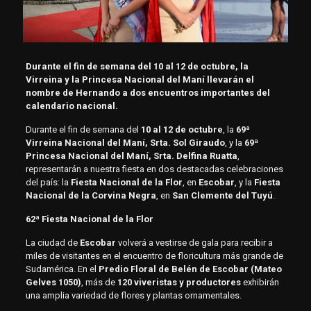
Durante el fin de semana del 10 al 12 de octubre, la
Virreina y la Princesa Nacional del Maní llevarán el
nombre de Hernando a dos encuentros importantes del
calendario nacional.
Durante el fin de semana del
10 al 12 de octubre
, la
69ª
Virreina Nacional del Maní, Srta. Sol Giraudo
, y la
69ª
Princesa Nacional del Maní, Srta. Delfina Ruatta
,
representarán a nuestra fiesta en dos destacadas celebraciones
del país: la
Fiesta Nacional de la Flor
, en
Escobar
, y la
Fiesta
Nacional de la Corvina Negra
, en
San Clemente del Tuyú
.
62ª Fiesta Nacional de la Flor
La ciudad de
Escobar
volverá a vestirse de gala para recibir a
miles de visitantes en el encuentro de floricultura más grande de
Sudamérica. En el
Predio Floral de Belén de Escobar (Mateo
Gelves 1050)
, más de
120 viveristas y productores
exhibirán
una amplia variedad de flores y plantas ornamentales.