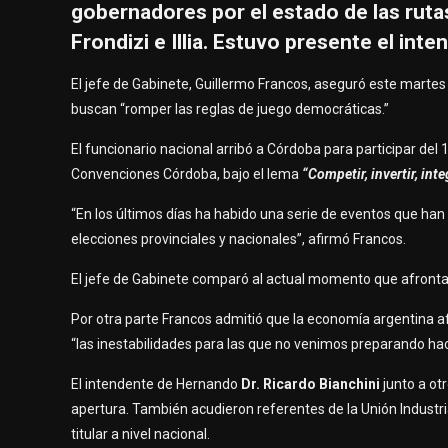
gobernadores por el estado de las ruta
Frondizi e Illia. Estuvo presente el in
El jefe de Gabinete, Guillermo Francos, aseguró este martes
buscan “romper las reglas de juego democráticas.”
El funcionario nacional arribó a Córdoba para participar del
Convenciones Córdoba, bajo el lema
“Competir, invertir, inte
“En los últimos días ha habido una serie de eventos que han 
elecciones provinciales y nacionales”, afirmó Francos.
El jefe de Gabinete comparó al actual momento que afronta la
Por otra parte Francos admitió que la economía argentina af
“las inestabilidades para las que no venimos preparando h
El intendente de Hernando
Dr. Ricardo Bianchini
junto a o
apertura. También acudieron referentes de la Unión Industria
titular a nivel nacional.