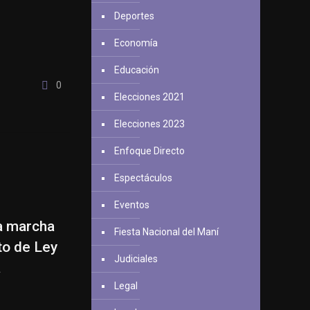
Deportes
Economía
Educación
0
Elecciones 2021
Elecciones 2023
Enfoque Directo
Espectáculos
Eventos
la marcha
Fiesta Nacional del Maní
to de Ley
Judiciales
a
Legal