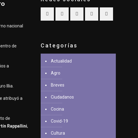
ro
rno nacional
Categorías
Centro de
Actualidad
ios a
Agro
Breves
o Illia.
Ciudadanos
e atribuyó a
Cocina
cto de
Covid-19
tín Rappallini
,
Cultura