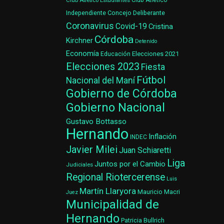
Club Atlético Estudiantes
Club Atlético
Concejo Deliberante
Independiente
Coronavirus
Covid-19
Cristina
Córdoba
Kirchner
Detenido
Economía
Elecciones 2021
Educación
Elecciones 2023
Fiesta
Fútbol
Nacional del Maní
Gobierno de Córdoba
Gobierno Nacional
Gustavo Bottasso
Hernando
Inflación
INDEC
Javier Milei
Juan Schiaretti
Liga
Juntos por el Cambio
Judiciales
Regional Riotercerense
Luis
Martín Llaryora
Mauricio Macri
Juez
Municipalidad de
Hernando
Patricia Bullrich