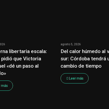
2026
agosto 5, 2026
rna libertaria escala:
Del calor húmedo al 
 pidió que Victoria
sur: Córdoba tendrá 
uel «dé un paso al
cambio de tiempo
do»
Leer más
r más