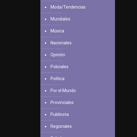
Moda/Tendencias
Mundiales
Música
Nacionales
Opinión
Policiales
Política
Por el Mundo
Provinciales
Publinota
Regionales