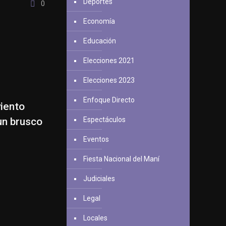
Deportes
0
Economía
Educación
Elecciones 2021
Elecciones 2023
Enfoque Directo
viento
un brusco
Espectáculos
Eventos
Fiesta Nacional del Maní
Judiciales
Legal
Locales