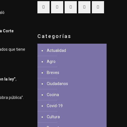
aló
la Corte
Categorías
ados que tiene
Actualidad
Agro
Breves
n la ley”
,
Ciudadanos
Cocina
obra pública”.
Covid-19
Cultura