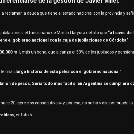
diferenciarse de la gestión de Javier Milei.
ó a reclamar la deuda que tiene el estado nacional con la provincia y señ
jubilaciones, el funcionario de Martín Llaryora detalló que
“a través de 
ne el gobierno nacional con la caja de jubilaciones de Córdoba”.
00.000 mil,
más un bono, que alcanza al 50% de los jubilados y pension
iste una
«larga historia de esta pelea con el gobierno nacional”.
lón de pesos. Sería todo más fácil si en Argentina se cumpliera co
hace 20 ejercicios consecutivos» y, por eso, no se ha » discontinuado la 
rables»
, enfatizó.