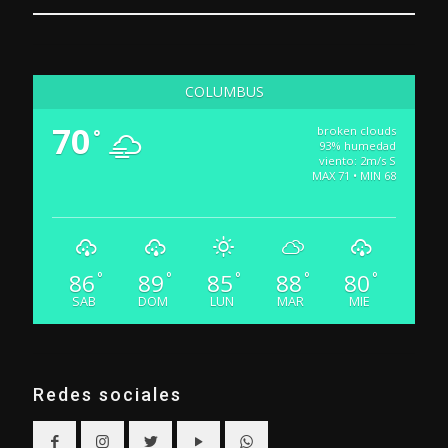
COLUMBUS
70
broken clouds
°
93% humedad
viento: 2m/s S
MAX 71 • MIN 68
86
89
85
88
80
°
°
°
°
°
SAB
DOM
LUN
MAR
MIE
Redes sociales