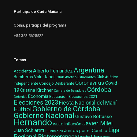
Participa de Cada Mañana
Opina, participa del programa.
+54 353 5625522
Temas
Argentina
Alberto Fernández
Accidente
Bomberos Voluntarios
Club Atlético Estudiantes
Club Atlético
Coronavirus
Covid-
Concejo Deliberante
Independiente
Córdoba
19
Cristina Kirchner
Cámara de Senadores
Economía
Elecciones 2021
Educación
Detenido
Elecciones 2023
Fiesta Nacional del Maní
Gobierno de Córdoba
Fútbol
Gobierno Nacional
Gustavo Bottasso
Hernando
Javier Milei
Inflación
INDEC
Liga
Juan Schiaretti
Juntos por el Cambio
Judiciales
Regional Riotercerense