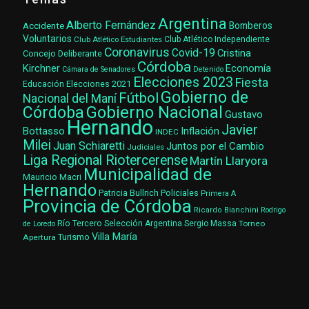
Argentina
Alberto Fernández
Accidente
Bomberos
Voluntarios
Club Atlético Estudiantes
Club Atlético Independiente
Coronavirus
Covid-19
Cristina
Concejo Deliberante
Córdoba
Kirchner
Economía
Cámara de Senadores
Detenido
Elecciones 2023
Fiesta
Elecciones 2021
Educación
Gobierno de
Fútbol
Nacional del Maní
Gobierno Nacional
Córdoba
Gustavo
Hernando
Javier
Bottasso
Inflación
INDEC
Milei
Juan Schiaretti
Juntos por el Cambio
Judiciales
Liga Regional Riotercerense
Martín Llaryora
Municipalidad de
Mauricio Macri
Hernando
Patricia Bullrich
Policiales
Primera A
Provincia de Córdoba
Ricardo Bianchini
Rodrigo
Río Tercero
Selección Argentina
Sergio Massa
Torneo
de Loredo
Villa María
Turismo
Apertura