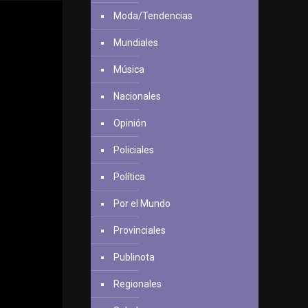
Moda/Tendencias
Mundiales
Música
Nacionales
Opinión
Policiales
Política
Por el Mundo
Provinciales
Publinota
Regionales