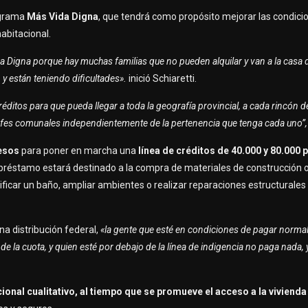
rograma
Más Vida Digna
, que tendrá como propósito mejorar las condici
habitacional.
Digna porque hay muchas familias que no pueden alquilar y van a la casa d
 y están teniendo dificultades».
inició Schiaretti.
ditos para que pueda llegar a toda la geografía provincial, a cada rincón d
jefes comunales independientemente de la pertenencia que tenga cada uno”
pesos
para poner en marcha una
línea de créditos de 40.000 y 80.000
l préstamo estará destinado a la compra de materiales de construcción o
ficar un baño, ampliar ambientes o realizar reparaciones estructurales
a distribución federal,
«la gente que esté en condiciones de pagar norma
d de la cuota, y quien esté por debajo de la línea de indigencia no paga nada
acional cualitativo, al tiempo que se promueve el acceso a la vivienda