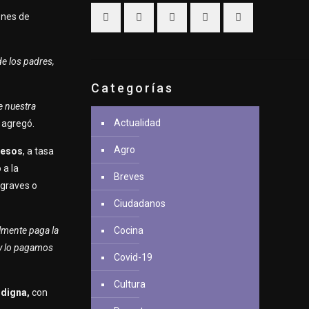
ones de
e los padres,
Categorías
e nuestra
Actualidad
,
agregó.
Agro
 pesos
, a tasa
 a la
Breves
 graves o
Ciudadanos
lmente paga la
Cocina
, y lo pagamos
Covid-19
Cultura
 digna,
con