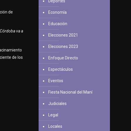
Deportes
ción de
Economía
Educación
e Córdoba va a
Elecciones 2021
Elecciones 2023
Hacinamiento
ciente de los
Enfoque Directo
Espectáculos
Eventos
Fiesta Nacional del Maní
Judiciales
Legal
Locales