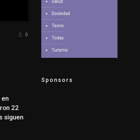
Salud
Sociedad
Tecno
0
Todas
Turismo
Sponsors
s en
aron 22
s siguen