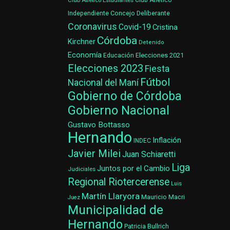
Club Atlético Estudiantes
Club Atlético
Concejo Deliberante
Independiente
Coronavirus
Covid-19
Cristina
Córdoba
Kirchner
Detenido
Economía
Elecciones 2021
Educación
Elecciones 2023
Fiesta
Fútbol
Nacional del Maní
Gobierno de Córdoba
Gobierno Nacional
Gustavo Bottasso
Hernando
Inflación
INDEC
Javier Milei
Juan Schiaretti
Liga
Juntos por el Cambio
Judiciales
Regional Riotercerense
Luis
Martín Llaryora
Mauricio Macri
Juez
Municipalidad de
Hernando
Patricia Bullrich