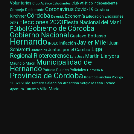
Voluntarios
Club Atlético Estudiantes
Club Atlético Independiente
Coronavirus
Covid-19
Cristina
Concejo Deliberante
Córdoba
Kirchner
Economía
Elecciones
Educación
Detenido
Elecciones 2023
Fiesta Nacional del Maní
2021
Gobierno de Córdoba
Fútbol
Gobierno Nacional
Gustavo Bottasso
Hernando
Javier Milei
Juan
Inflación
INDEC
Liga
Schiaretti
Juntos por el Cambio
Judiciales
Regional Riotercerense
Martín Llaryora
Luis Juez
Municipalidad de
Mauricio Macri
Hernando
Patricia Bullrich
Policiales
Primera A
Provincia de Córdoba
Ricardo Bianchini
Rodrigo
Río Tercero
Selección Argentina
Sergio Massa
Torneo
de Loredo
Villa María
Turismo
Apertura