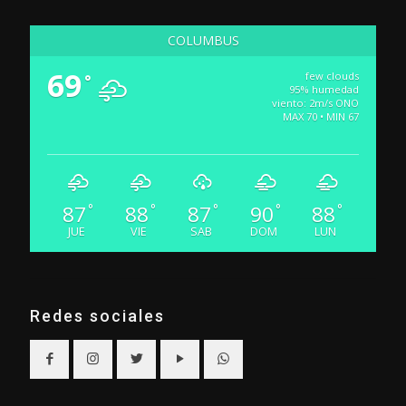
COLUMBUS
69
few clouds
°
95% humedad
viento: 2m/s ONO
MAX 70 • MIN 67
87
88
87
90
88
°
°
°
°
°
JUE
VIE
SAB
DOM
LUN
Redes sociales