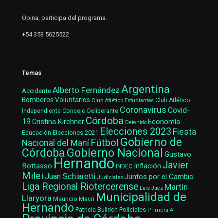
Opina, participa del programa.
+54 353 5625522
Temas
Argentina
Alberto Fernández
Accidente
Bomberos Voluntarios
Club Atlético Estudiantes
Club Atlético
Coronavirus
Covid-
Concejo Deliberante
Independiente
Córdoba
19
Cristina Kirchner
Economía
Detenido
Elecciones 2023
Fiesta
Elecciones 2021
Educación
Gobierno de
Fútbol
Nacional del Maní
Gobierno Nacional
Córdoba
Gustavo
Hernando
Javier
Bottasso
Inflación
INDEC
Milei
Juan Schiaretti
Juntos por el Cambio
Judiciales
Liga Regional Riotercerense
Martín
Luis Juez
Municipalidad de
Llaryora
Mauricio Macri
Hernando
Patricia Bullrich
Policiales
Primera A