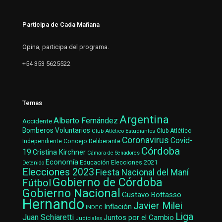
Participa de Cada Mañana
Opina, participa del programa.
+54 353 5625522
Temas
Argentina
Alberto Fernández
Accidente
Bomberos Voluntarios
Club Atlético Estudiantes
Club Atlético
Coronavirus
Covid-
Concejo Deliberante
Independiente
Córdoba
19
Cristina Kirchner
Cámara de Senadores
Economía
Elecciones 2021
Educación
Detenido
Elecciones 2023
Fiesta Nacional del Maní
Gobierno de Córdoba
Fútbol
Gobierno Nacional
Gustavo Bottasso
Hernando
Javier Milei
Inflación
INDEC
Liga
Juan Schiaretti
Juntos por el Cambio
Judiciales