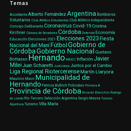
Temas
Argentina
Alberto Fernández
Accidente
Bomberos
Voluntarios
Club Atlético Estudiantes
Club Atlético Independiente
Coronavirus
Covid-19
Cristina
Concejo Deliberante
Córdoba
Kirchner
Economía
Cámara de Senadores
Detenido
Elecciones 2023
Fiesta
Elecciones 2021
Educación
Gobierno de
Fútbol
Nacional del Maní
Gobierno Nacional
Córdoba
Gustavo
Hernando
Javier
Bottasso
Inflación
INDEC
Milei
Juan Schiaretti
Juntos por el Cambio
Judiciales
Liga Regional Riotercerense
Martín Llaryora
Municipalidad de
Mauricio Macri
Hernando
Patricia Bullrich
Policiales
Primera A
Provincia de Córdoba
Ricardo Bianchini
Rodrigo
Río Tercero
Selección Argentina
Sergio Massa
Torneo
de Loredo
Villa María
Turismo
Apertura