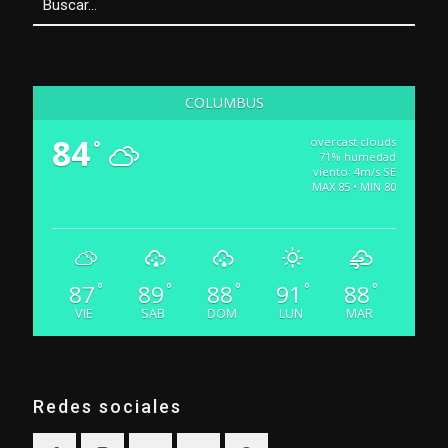
COLUMBUS
84
overcast clouds
°
71% humedad
viento: 4m/s SE
MAX 85 • MIN 80
87
89
88
91
88
°
°
°
°
°
VIE
SAB
DOM
LUN
MAR
Redes sociales