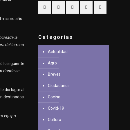
del mismo año
Categorías
locreada la
pra del terreno
Actualidad
Agro
ó lo siguiente:
 en donde se
Breves
Ciudadanos
e dio lugar al
an destinados
Cocina
Covid-19
tro equipo
Cultura