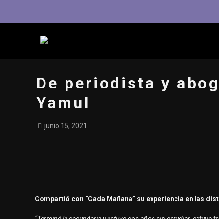
De periodista y abog
Yamul
junio 15, 2021
Compartió con “Cada Mañana” su experiencia en las disti
“Terminé la secundaria y estuve dos años sin estudiar, estuve tra