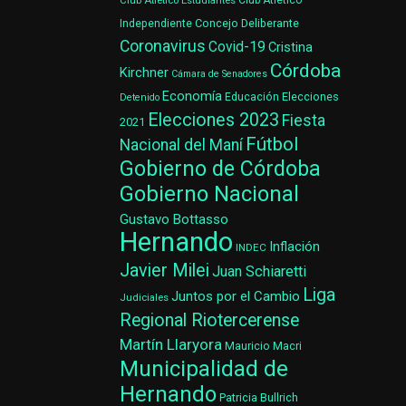
Club Atlético Estudiantes
Club Atlético
Concejo Deliberante
Independiente
Coronavirus
Covid-19
Cristina
Córdoba
Kirchner
Cámara de Senadores
Economía
Elecciones
Educación
Detenido
Elecciones 2023
Fiesta
2021
Fútbol
Nacional del Maní
Gobierno de Córdoba
Gobierno Nacional
Gustavo Bottasso
Hernando
Inflación
INDEC
Javier Milei
Juan Schiaretti
Liga
Juntos por el Cambio
Judiciales
Regional Riotercerense
Martín Llaryora
Mauricio Macri
Municipalidad de
Hernando
Patricia Bullrich