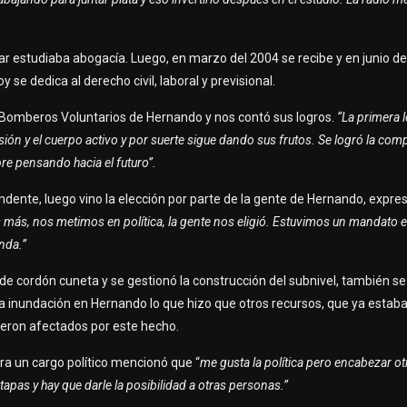
 par estudiaba abogacía. Luego, en marzo del 2004 se recibe y en junio 
 se dedica al derecho civil, laboral y previsional.
e Bomberos Voluntarios de Hernando y nos contó sus logros.
“La primera 
ión y el cuerpo activo y por suerte sigue dando sus frutos. Se logró la com
pre pensando hacia el futuro”.
endente, luego vino la elección por parte de la gente de Hernando, expres
os más, nos metimos en política, la gente nos eligió. Estuvimos un mandato
nda.”
e cordón cuneta y se gestionó la construcción del subnivel, también se l
ima inundación en Hernando lo que hizo que otros recursos, que ya estab
ueron afectados por este hecho.
ara un cargo político mencionó que “
me gusta la política pero encabezar o
apas y hay que darle la posibilidad a otras personas.”