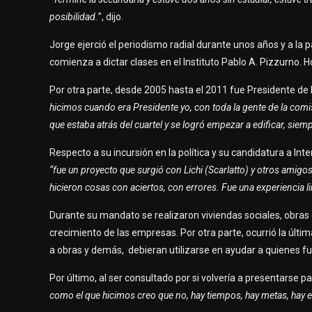
posibilidad.
”, dijo.
Jorge ejerció el periodismo radial durante unos años y a la
comienza a dictar clases en el Instituto Pablo A. Pizzurno. Hoy
Por otra parte, desde 2005 hasta el 2011 fue Presidente d
hicimos cuando era Presidente yo, con toda la gente de la comis
que estaba atrás del cuartel y se logró empezar a edificar, siem
Respecto a su incursión en la política y su candidatura a Int
“fue un proyecto que surgió con Lichi (Scarlatto) y otros amig
hicieron cosas con aciertos, con errores. Fue una experiencia li
Durante su mandato se realizaron viviendas sociales, obras d
crecimiento de las empresas. Por otra parte, ocurrió la últ
a obras y demás, debieran utilizarse en ayudar a quienes f
Por último, al ser consultado por si volvería a presentarse p
como el que hicimos creo que no, hay tiempos, hay metas, hay et