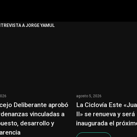
NTREVISTA A JORGE YAMUL
2026
agosto 5, 2026
cejo Deliberante aprobó
La Ciclovía Este «Ju
rdenanzas vinculadas a
II» se renueva y será
uesto, desarrollo y
inaugurada el próxi
arencia