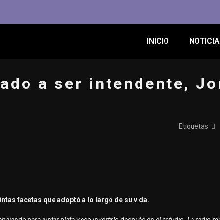
INICIO
NOTICIA
ado a ser intendente, Jo
Etiquetas
ntas facetas que adoptó a lo largo de su vida.
bajando para juntar plata y eso invertirlo después en el estudio. La radio me