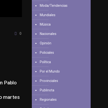
Moda/Tendencias
Mundiales
Música
0
Nacionales
Opinión
Policiales
Política
Por el Mundo
Provinciales
an Pablo
Publinota
mo martes
Regionales