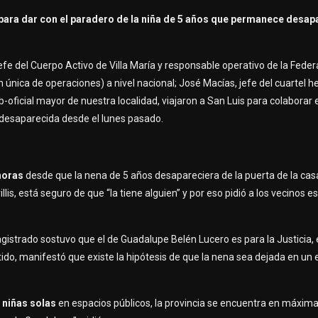
 para dar con el paradero de la niña de 5 años que permanece desap
efe del Cuerpo Activo de Villa María y responsable operativo de la Feder
única de operaciones) a nivel nacional; José Macías, jefe del cuartel 
ub-oficial mayor de nuestra localidad, viajaron a San Luis para colaborar
desaparecida desde el lunes pasado.
horas
desde que la nena de 5 años desapareciera de la puerta de la cas
illis, está seguro de que “la tiene alguien” y por eso pidió a los vecinos e
istrado sostuvo que el de Guadalupe Belén Lucero es para la Justicia, e
ntido, manifestó que existe la hipótesis de que la nena sea dejada en un
 niñas solas
en espacios públicos, la provincia se encuentra en máxima