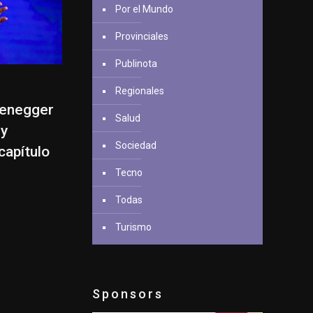
Por el Mundo
Provinciales
Publinota
Regionales
zenegger
Salud
 y
Sociedad
capítulo
Tecno
Todas
Turismo
Sponsors