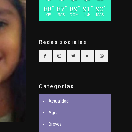
88
87
89
91
90
°
°
°
°
°
VIE
SAB
DOM
LUN
MAR
Redes sociales
Categorías
Actualidad
Agro
Breves