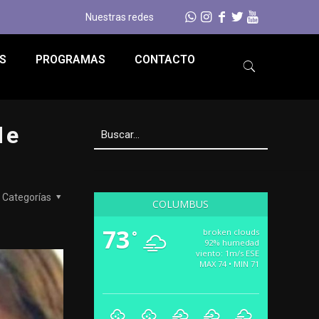
Nuestras redes
S
PROGRAMAS
CONTACTO
de
Categorías
COLUMBUS
73
broken clouds
°
92% humedad
viento: 1m/s ESE
MAX 74 • MIN 71