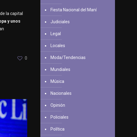
Fiesta Nacional del Maní
de la capital
opa y unos
Judiciales
ran
Legal
Locales
Moda/Tendencias
0
Mundiales
Música
Nacionales
Opinión
Policiales
Política