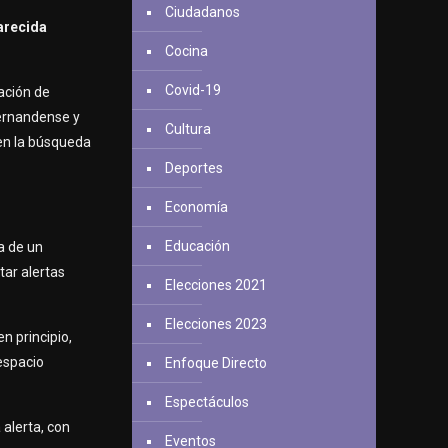
Ciudadanos
arecida
Cocina
Covid-19
ación de
hernandense y
Cultura
 en la búsqueda
Deportes
Economía
Educación
a de un
star alertas
Elecciones 2021
Elecciones 2023
n principio,
 espacio
Enfoque Directo
Espectáculos
 alerta, con
Eventos