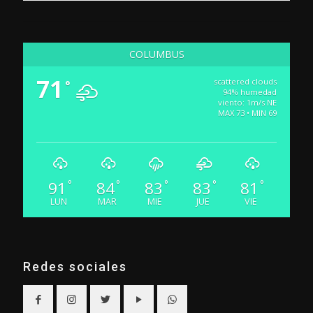
COLUMBUS
71
scattered clouds
°
94% humedad
viento: 1m/s NE
MAX 73 • MIN 69
91
84
83
83
81
°
°
°
°
°
LUN
MAR
MIE
JUE
VIE
Redes sociales