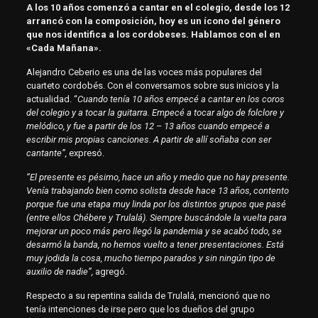
A los 10 años comenzó a cantar en el colegio, desde los 12
arrancó con la composición, hoy es un ícono del género
que nos identifica a los cordobeses. Hablamos con el en
«Cada Mañana».
Alejandro Ceberio es una de las voces más populares del
cuarteto cordobés. Con el conversamos sobre sus inicios y la
actualidad. “
Cuando tenía 10 años empecé a cantar en los coros
del colegio y a tocar la guitarra. Empecé a tocar algo de folclore y
melódico, y fue a partir de los 12 – 13 años cuando empecé a
escribir mis propias canciones. A partir de allí soñaba con ser
cantante”,
expresó.
“El presente es pésimo, hace un año y medio que no hay presente.
Venía trabajando bien como solista desde hace 13 años, contento
porque fue una etapa muy linda por los distintos grupos que pasé
(entre ellos Chébere y Trulalá). Siempre buscándole la vuelta para
mejorar un poco más pero llegó la pandemia y se acabó todo, se
desarmó la banda, no hemos vuelto a tener presentaciones. Está
muy jodida la cosa, mucho tiempo parados y sin ningún tipo de
auxilio de nadie”,
agregó.
Respecto a su repentina salida de Trulalá, mencionó que no
tenía intenciones de irse pero que los dueños del grupo