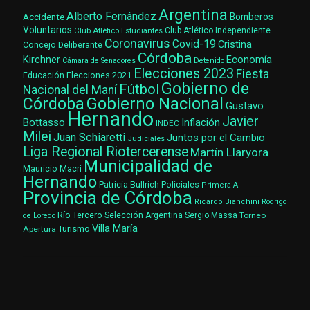
Argentina
Alberto Fernández
Accidente
Bomberos
Voluntarios
Club Atlético Estudiantes
Club Atlético Independiente
Coronavirus
Covid-19
Cristina
Concejo Deliberante
Córdoba
Kirchner
Economía
Cámara de Senadores
Detenido
Elecciones 2023
Fiesta
Elecciones 2021
Educación
Gobierno de
Fútbol
Nacional del Maní
Gobierno Nacional
Córdoba
Gustavo
Hernando
Javier
Bottasso
Inflación
INDEC
Milei
Juan Schiaretti
Juntos por el Cambio
Judiciales
Liga Regional Riotercerense
Martín Llaryora
Municipalidad de
Mauricio Macri
Hernando
Patricia Bullrich
Policiales
Primera A
Provincia de Córdoba
Ricardo Bianchini
Rodrigo
Río Tercero
Selección Argentina
Sergio Massa
Torneo
de Loredo
Villa María
Turismo
Apertura