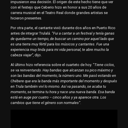
impusieron esa decisión. El origen de este hecho tiene que ver
con el festejo que Ceberio hizo en honor a sus 20 años de
carrera musical en el Teatro Real donde grandes artistas se
hicieron presentes.
Por otra parte, el cantante vivió durante dos años en Puerto Rico
antes de integrar Trulalá.
“Fui a cantar a un festival y tenía ganas
de quedarme un tiempo, de buscar un camino por aquel lado que
es una tierra muy fértil para los músicos y cantantes. Fue una
experiencia muy linda para mi vida personal, te abre mucho la
cabeza viajar”,
dijo.
Al último hizo referencia sobre el cuarteto de hoy. “
Tiene ciclos,
se va reinventando. Hay bandas que alcanzan su pico máximo y
son las bandas del momento, la número uno. Me pasó estando en
Chébere que era la banda más importante del momento y después
en Trula también viví lo mismo. Así va pasando, se acaba tu
momento, se termina tu hora y nace una nueva banda. Esa banda
está en auge por cuatro – cinco años y ya aparece otra. Los
cambios que tiene el género son normales”.