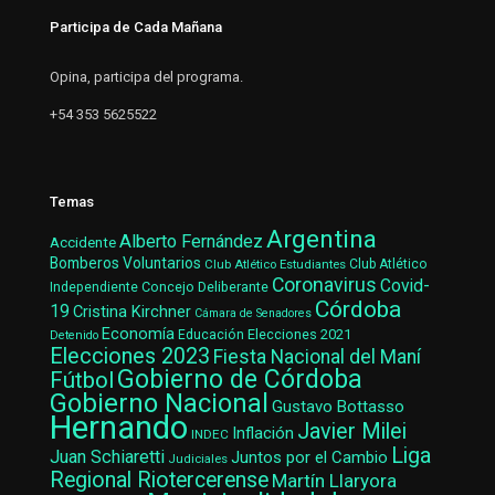
Participa de Cada Mañana
Opina, participa del programa.
+54 353 5625522
Temas
Argentina
Alberto Fernández
Accidente
Bomberos Voluntarios
Club Atlético Estudiantes
Club Atlético
Coronavirus
Covid-
Concejo Deliberante
Independiente
Córdoba
19
Cristina Kirchner
Cámara de Senadores
Economía
Elecciones 2021
Educación
Detenido
Elecciones 2023
Fiesta Nacional del Maní
Gobierno de Córdoba
Fútbol
Gobierno Nacional
Gustavo Bottasso
Hernando
Javier Milei
Inflación
INDEC
Liga
Juan Schiaretti
Juntos por el Cambio
Judiciales
Regional Riotercerense
Martín Llaryora